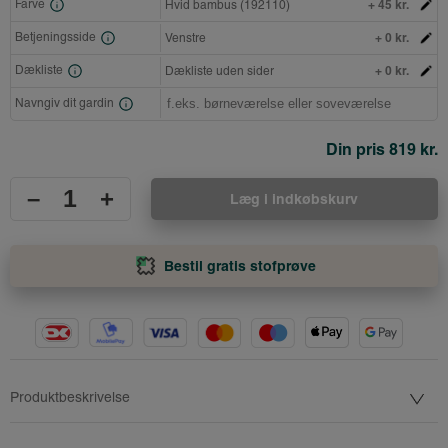
+ 45 kr.
Farve
Hvid bambus (192110)
+ 0 kr.
Betjeningsside
Venstre
+ 0 kr.
Dækliste
Dækliste uden sider
Navngiv dit gardin
Din pris
819 kr.
–
+
Læg i indkøbskurv
Bestil gratis stofprøve
Produktbeskrivelse