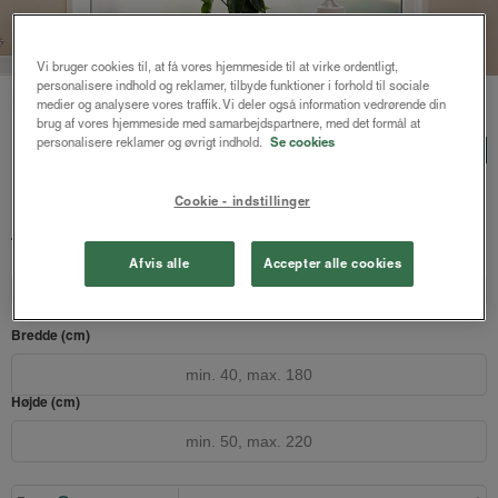
Vi bruger cookies til, at få vores hjemmeside til at virke ordentligt,
personalisere indhold og reklamer, tilbyde funktioner i forhold til sociale
Forside
/
Persienner
/ Freja træpersienne 25mm
medier og analysere vores traffik. Vi deler også information vedrørende din
brug af vores hjemmeside med samarbejdspartnere, med det formål at
Freja træpersienne 25mm
personalisere reklamer og øvrigt indhold.
Se cookies
LUX
Hvid bambus
Cookie - indstillinger
819 kr.
1092 kr.
fra
Både online og i gardinbussen
Afvis alle
Accepter alle cookies
Design dit gardin
Læs opmålingsvejledningen
Bredde (cm)
Højde (cm)