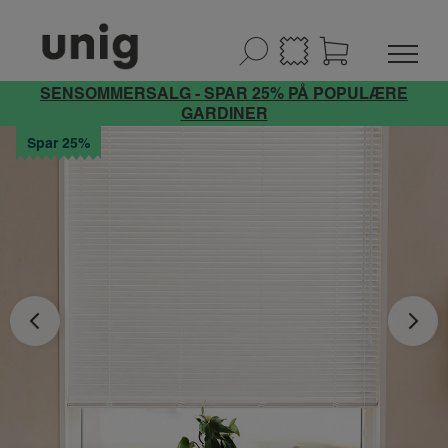
SENSOMMERSALG - SPAR 25% PÅ POPULÆRE
GARDINER
Spar 25%