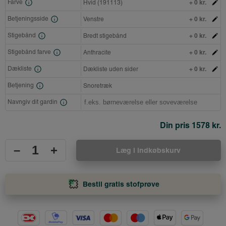
+ 0 kr.
Farve
Hvid (191113)
+ 0 kr.
Betjeningsside
Venstre
+ 0 kr.
Stigebånd
Bredt stigebånd
+ 0 kr.
Stigebånd farve
Anthracite
+ 0 kr.
Dækliste
Dækliste uden sider
Betjening
Snoretræk
Navngiv dit gardin
Din pris
1578 kr.
–
+
Læg i indkøbskurv
Bestil gratis stofprøve