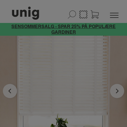
SENSOMMERSALG - SPAR 25% PÅ POPULÆRE
GARDINER