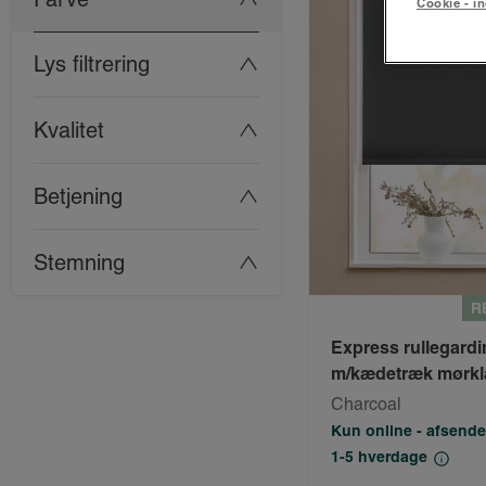
Cookie - in
Lys filtrering
Kvalitet
Betjening
Stemning
R
Express rullegardi
m/kædetræk mørk
Charcoal
Kun online - afsende
1-5 hverdage