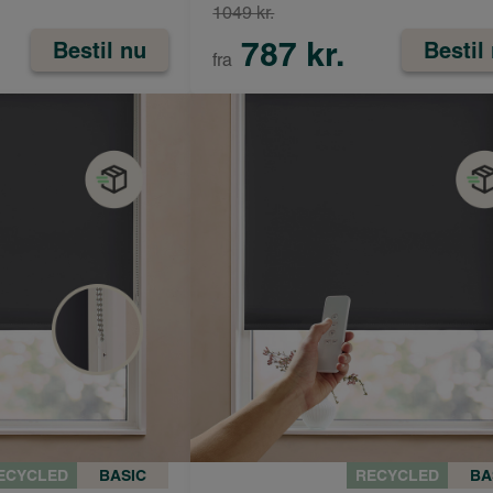
1049 kr.
787 kr.
Bestil nu
Bestil
fra
ECYCLED
BASIC
RECYCLED
BA