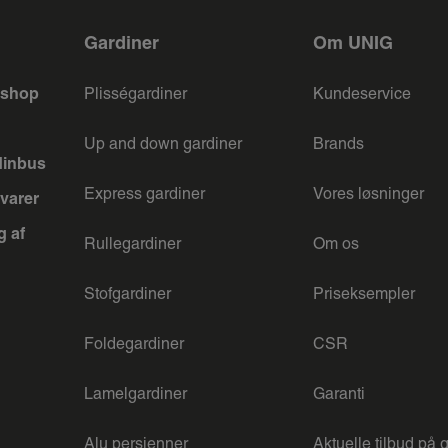
Gardiner
Om UNIG
keshop
Plisségardiner
Kundeservice
Up and down gardiner
Brands
dinbus
Express gardiner
Vores løsninger
varer
g af
Rullegardiner
Om os
Stofgardiner
Priseksempler
Foldegardiner
CSR
Lamelgardiner
Garanti
Alu persienner
Aktuelle tilbud på 