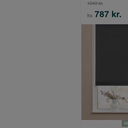
1049 kr.
787 kr.
fra
R