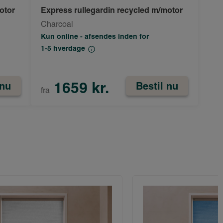
otor
Express rullegardin recycled m/motor
Charcoal
Kun online - afsendes inden for
1-5 hverdage
1659 kr.
 nu
Bestil nu
fra