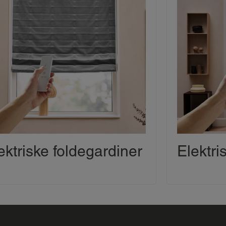
ektriske foldegardiner
Elektri