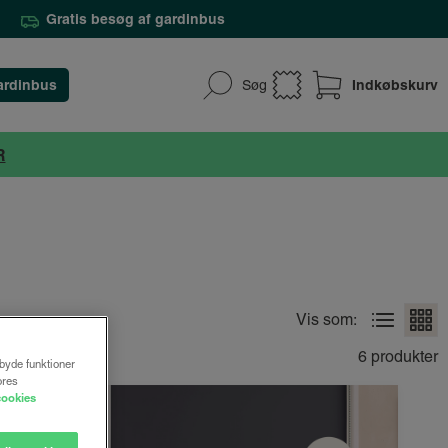
Gratis besøg af gardinbus
ardinbus
Indkøbskurv
Søg
R
Vis som:
6 produkter
lbyde funktioner
ores
cookies