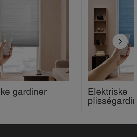
ske gardiner
Elektriske
plisségardi