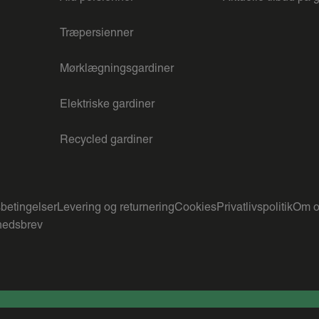
Træpersienner
Mørklægningsgardiner
Elektriske gardiner
Recycled gardiner
betingelser
Levering og returnering
Cookies
Privatlivspolitik
Om o
edsbrev