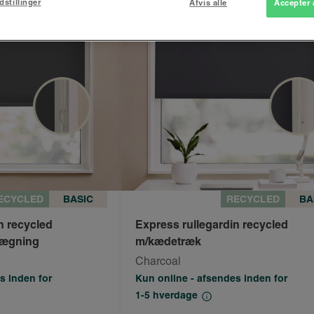
dstillinger
Afvis alle
Accepter 
ECYCLED
BASIC
RECYCLED
BA
n recycled
Express rullegardin recycled
lægning
m/kædetræk
Charcoal
s inden for
Kun online - afsendes inden for
1-5 hverdage