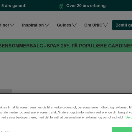
5 års garanti
Over 20 års erfaring
diner
Inspiration
Guides
Om UNIG
Bestil g
SENSOMMERSALG - SPAR 25% PÅ POPULÆRE GARDINE
kies til, at få vores hjemmeside til at virke ordentligt, personalisere indhold og reklamer, ti
 sociale medier og analysere vores traffik. Vi deler også information vedrørende din brug af v
ed samarbejdspartnere, med det formål at personalisere reklamer og øvrigt indhold.
Se 
Spar 25%