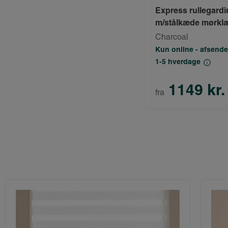
Express rullegardi
m/stålkæde mørkl
Charcoal
Kun online - afsende
1-5 hverdage
1149 kr.
fra