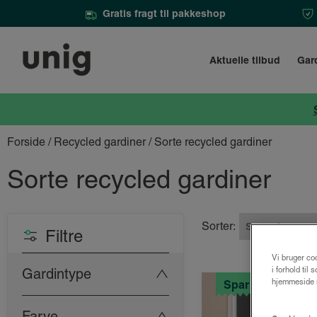
Gratis fragt til pakkeshop
Aktuelle tilbud
Gar
Forside
/
Recycled gardiner
/ Sorte recycled gardiner
Sorte recycled gardiner
Sorter:
Filtre
Vi bruger coo
i forhold til
Gardintype
hjemmeside m
Spar 25%
Farve