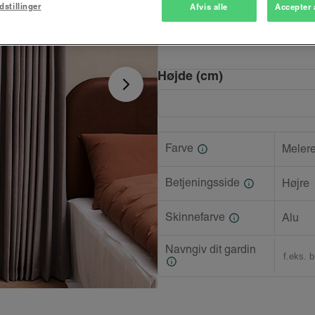
dstillinger
Afvis alle
Accepter 
Bredde (cm)
Højde (cm)
Farve
Melere
Betjeningsside
Højre
Skinnefarve
Alu
Navngiv dit gardin