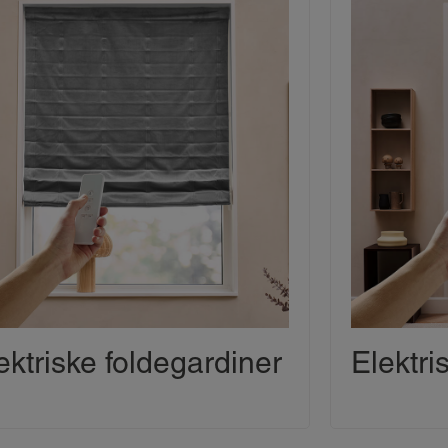
ektriske foldegardiner
Elektri