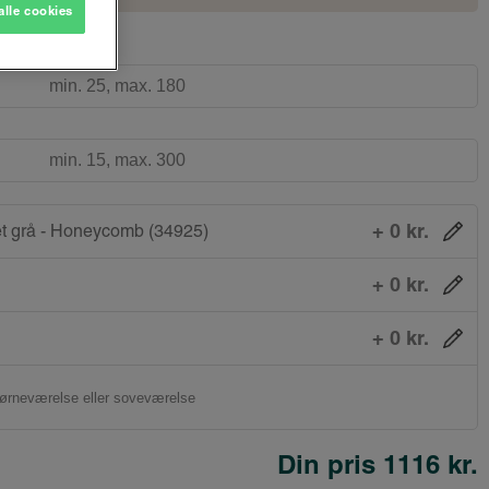
alle cookies
+ 0 kr.
t grå - Honeycomb (34925)
+ 0 kr.
+ 0 kr.
Din pris
1116 kr.