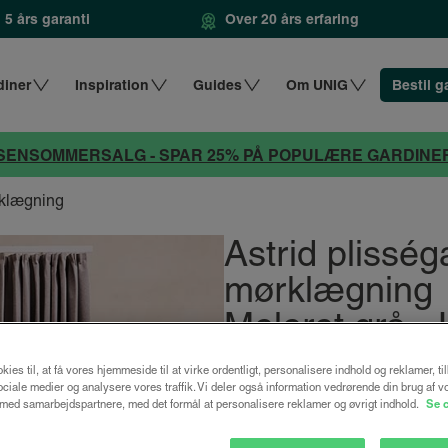
5 års garanti
Over 20 års erfaring
diner
Inspiration
Guides
Om UNIG
Bestil g
SENSOMMERSALG - SPAR 25% PÅ POPULÆRE GARDINE
rklægning
Astrid plissé
mørklægning
Meleret grå 
fra
1116 kr.
kies til, at få vores hjemmeside til at virke ordentligt, personalisere indhold og reklamer, ti
 sociale medier og analysere vores traffik. Vi deler også information vedrørende din brug af v
ed samarbejdspartnere, med det formål at personalisere reklamer og øvrigt indhold.
Se 
Design dit gardin