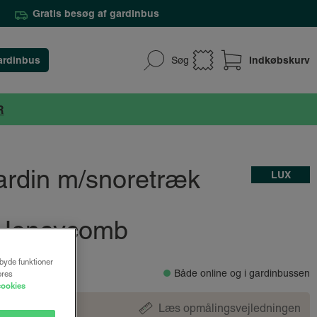
Gratis besøg af gardinbus
ardinbus
Indkøbskurv
Søg
R
gardin m/snoretræk
LUX
- Honeycomb
lbyde funktioner
Både online og i gardinbussen
ores
cookies
Læs opmålingsvejledningen