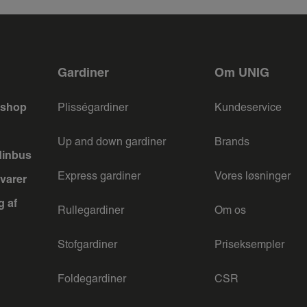
Gardiner
Om UNIG
keshop
Plisségardiner
Kundeservice
Up and down gardiner
Brands
dinbus
Express gardiner
Vores løsninger
varer
g af
Rullegardiner
Om os
Stofgardiner
Priseksempler
Foldegardiner
CSR