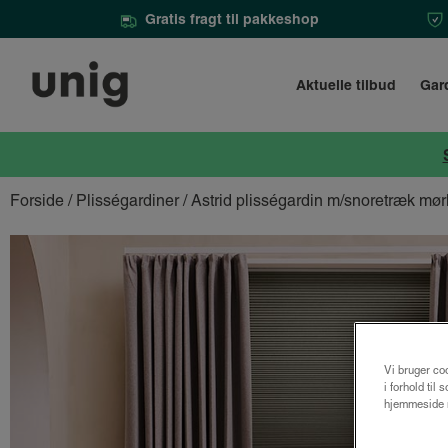
Gratis fragt til pakkeshop
Aktuelle tilbud
Gar
Forside
/
Plisségardiner
/ Astrid plisségardin m/snoretræk mø
Vi bruger coo
i forhold til
hjemmeside m