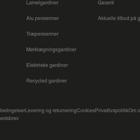
Lamelgardiner
Garanti
Alu persienner
Aktuelle tilbud på 
Træpersienner
Mørklægningsgardiner
Elektriske gardiner
Recycled gardiner
betingelser
Levering og returnering
Cookies
Privatlivspolitik
Om o
edsbrev