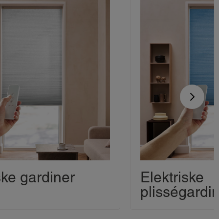
ske gardiner
Elektriske
plisségardi