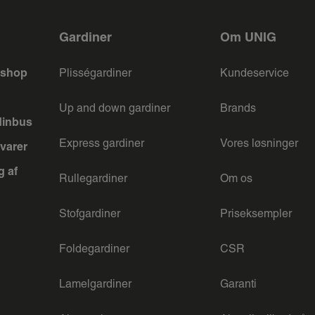
Gardiner
Om UNIG
keshop
Plisségardiner
Kundeservice
Up and down gardiner
Brands
dinbus
Express gardiner
Vores løsninger
varer
g af
Rullegardiner
Om os
Stofgardiner
Priseksempler
Foldegardiner
CSR
Lamelgardiner
Garanti