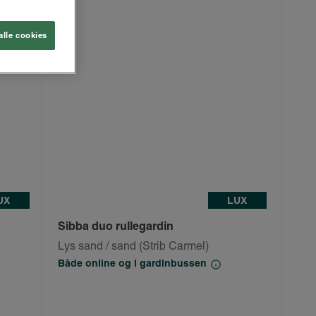
alle cookies
UX
LUX
Sibba duo rullegardin
Lys sand / sand (Strib Carmel)
Både online og i gardinbussen