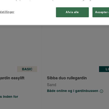
dstillinger
Afvis alle
Accepter 
BASIC
L
ardin easylift
Sibba duo rullegardin
Sand
Både online og i gardinbussen
s inden for