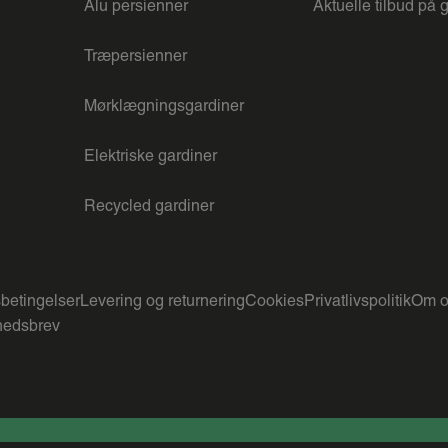
Alu persienner
Aktuelle tilbud på 
Træpersienner
Mørklægningsgardiner
Elektriske gardiner
Recycled gardiner
betingelser
Levering og returnering
Cookies
Privatlivspolitik
Om o
edsbrev