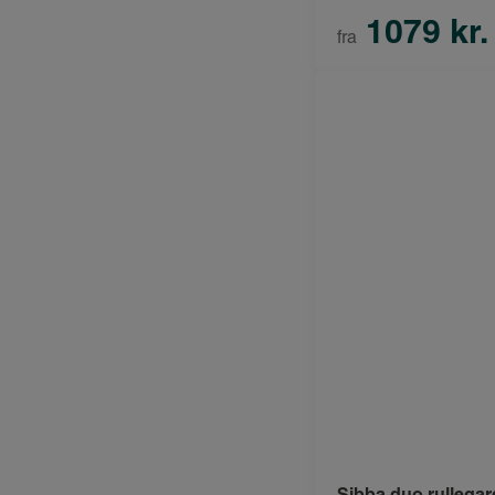
1079 kr.
fra
Sibba duo rullegar