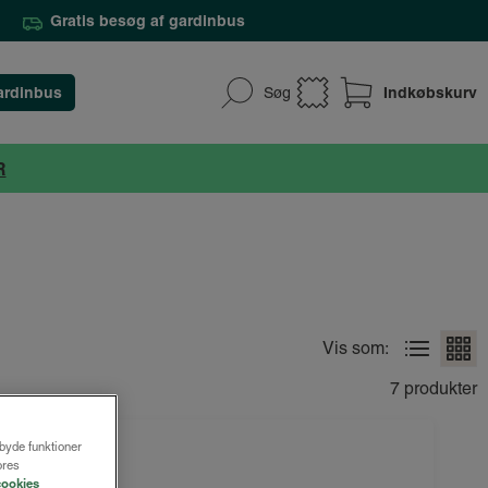
Gratis besøg af gardinbus
ardinbus
Indkøbskurv
Søg
R
Vis som:
7 produkter
lbyde funktioner
ores
cookies