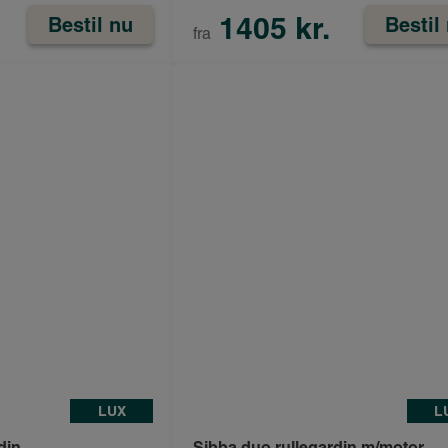
1405 kr.
Bestil nu
Bestil
fra
LUX
L
din
Sibba duo rullegardin m/motor