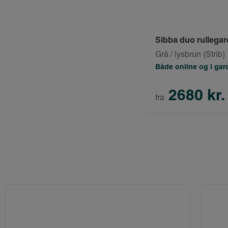
Sibba duo rullega
Grå / lysbrun (Strib)
Både online og i ga
2680 kr.
fra