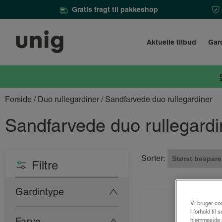
Gratis fragt til pakkeshop
Aktuelle tilbud
Gar
Forside
/
Duo rullegardiner
/ Sandfarvede duo rullegardiner
Sandfarvede duo rullegardi
Sorter:
Filtre
Gardintype
Vi bruger coo
i forhold til
Farve
hjemmeside m