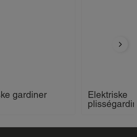
ske gardiner
Elektriske
plisségardi