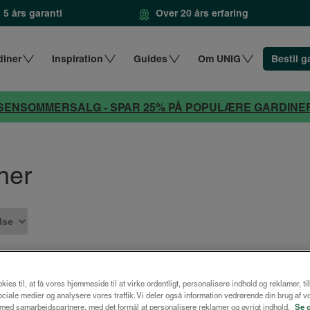
5 års garanti
Over 20 års erfaring
diner
Inspiration
Guides
Om UNIG
Bestil g
SENSOMMERSALG - SPAR 25% PÅ POPULÆRE GARDINE
ner
kies til, at få vores hjemmeside til at virke ordentligt, personalisere indhold og reklamer, ti
 sociale medier og analysere vores traffik. Vi deler også information vedrørende din brug af v
ed samarbejdspartnere, med det formål at personalisere reklamer og øvrigt indhold.
Se 