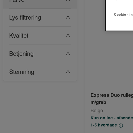
Cookie - in
Lys filtrering
Kvalitet
Betjening
Stemning
Express Duo rulleg
m/greb
Beige
Kun online - afsende
1-5 hverdage