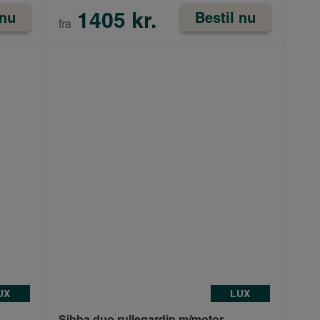
1405 kr.
 nu
Bestil nu
fra
UX
LUX
Sibba duo rullegardin m/motor