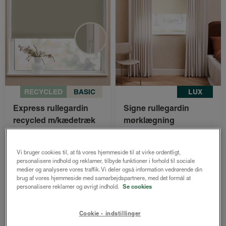
RECYCLED
BASIC
LUX
Express rullegardin
Signe rullegardin
recycled m/kædetræk
mørklægning
mørklægning
Creme
Sand
Både online og i
Vi bruger cookies til, at få vores hjemmeside til at virke ordentligt,
Kun online - afsendes
gardinbussen
personalisere indhold og reklamer, tilbyde funktioner i forhold til sociale
medier og analysere vores traffik. Vi deler også information vedrørende din
inden for
brug af vores hjemmeside med samarbejdspartnere, med det formål at
1-5 hverdage
personalisere reklamer og øvrigt indhold.
Se cookies
1049 kr.
951 kr.
787 kr.
714 kr.
Cookie - indstillinger
fra
fra