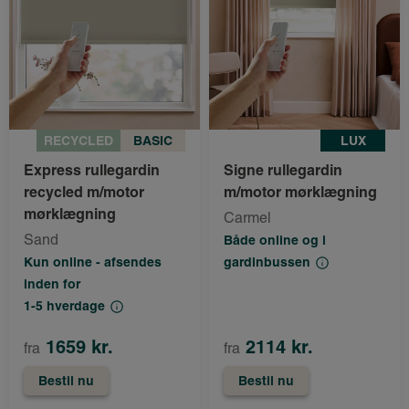
RECYCLED
BASIC
LUX
Express rullegardin
Signe rullegardin
recycled m/motor
m/motor mørklægning
mørklægning
Carmel
Sand
Både online og i
Kun online - afsendes
gardinbussen
inden for
1-5 hverdage
1659 kr.
2114 kr.
fra
fra
Bestil nu
Bestil nu