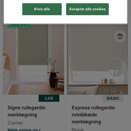
Bestil nu
Bestil nu
Afvis alle
Accepter alle cookies
Spar 25%
LUX
BASIC
Signe rullegardin
Express rullegardin
mørklægning
m/stålkæde
mørklægning
Carmel
Beige
Både online og i