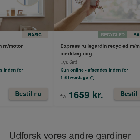
BASIC
RECYCLED
BA
in m/motor
Express rullegardin recycled m/m
mørklægning
Lys Grå
s inden for
Kun online - afsendes inden for
1-5 hverdage
1659 kr.
Bestil nu
Bestil
fra
Udforsk vores andre gardiner