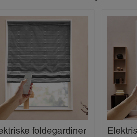
ektriske foldegardiner
Elektri