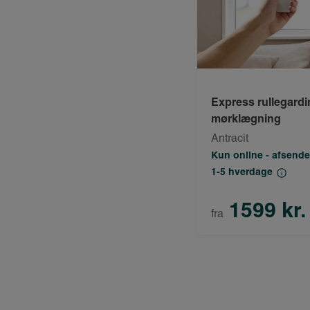
Express rullegard
mørklægning
Antracit
Kun online - afsende
1-5 hverdage
1599 kr.
fra