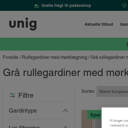
Gratis fragt til pakkeshop
Aktuelle tilbud
Gar
Forside
/
Rullegardiner med mørklægning
/ Grå rullegardine
Grå rullegardiner med mør
Sorter:
Filtre
Gardintype
Spar 25%
Vi bruger coo
i forhold til