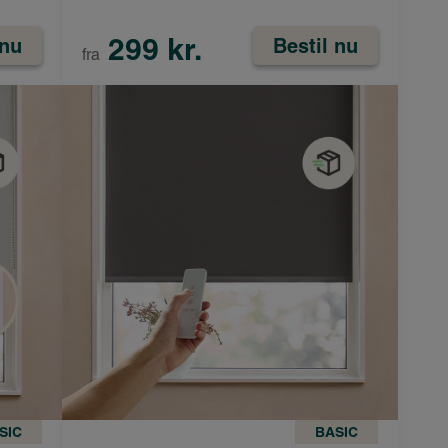
299 kr.
 nu
Bestil nu
fra
SIC
BASIC