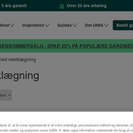
5 års garanti
Over 20 års erfaring
diner
Inspiration
Guides
Om UNIG
Bestil g
SENSOMMERSALG - SPAR 25% PÅ POPULÆRE GARDINE
r med mørklægning
klægning
Spar 25%
kies til, at få vores hjemmeside til at virke ordentligt, personalisere indhold og reklamer, ti
 sociale medier og analysere vores traffik. Vi deler også information vedrørende din brug af v