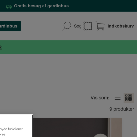
Gratis besøg af gardinbus
ardinbus
Indkøbskurv
Søg
R
Vis som:
9 produkter
lbyde funktioner
ores