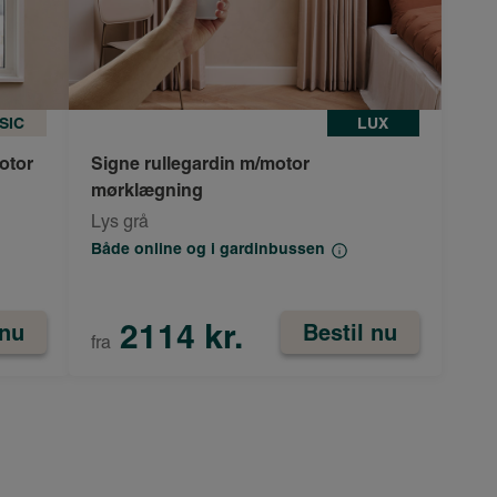
SIC
LUX
otor
Signe rullegardin m/motor
mørklægning
Lys grå
Både online og i gardinbussen
2114 kr.
 nu
Bestil nu
fra