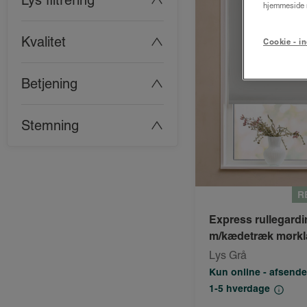
Lys filtrering
hjemmeside m
Kvalitet
Cookie - in
Betjening
Stemning
R
Express rullegardi
m/kædetræk mørk
Lys Grå
Kun online - afsende
1-5 hverdage