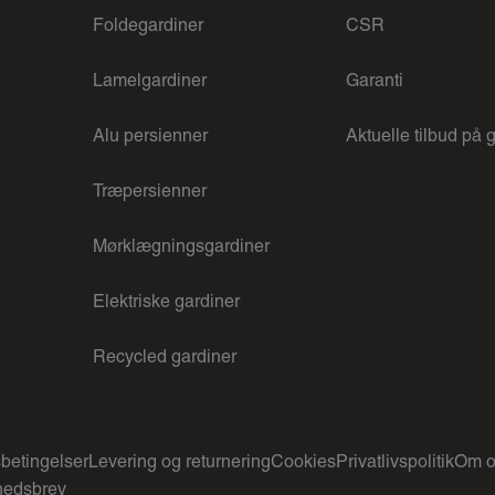
Foldegardiner
CSR
Lamelgardiner
Garanti
Alu persienner
Aktuelle tilbud på 
Træpersienner
Mørklægningsgardiner
Elektriske gardiner
Recycled gardiner
betingelser
Levering og returnering
Cookies
Privatlivspolitik
Om o
edsbrev