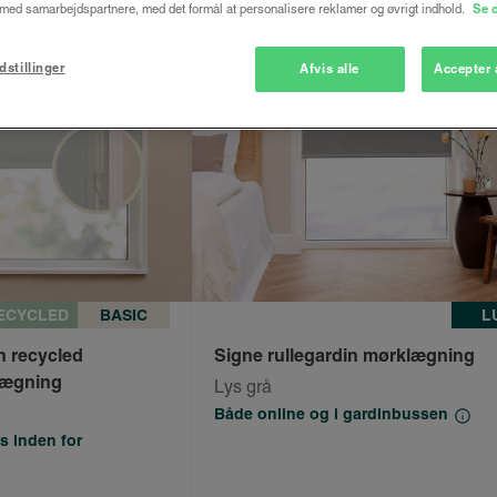
ed samarbejdspartnere, med det formål at personalisere reklamer og øvrigt indhold.
Se 
dstillinger
Afvis alle
Accepter 
ECYCLED
BASIC
L
n recycled
Signe rullegardin mørklægning
lægning
Lys grå
Både online og i gardinbussen
s inden for