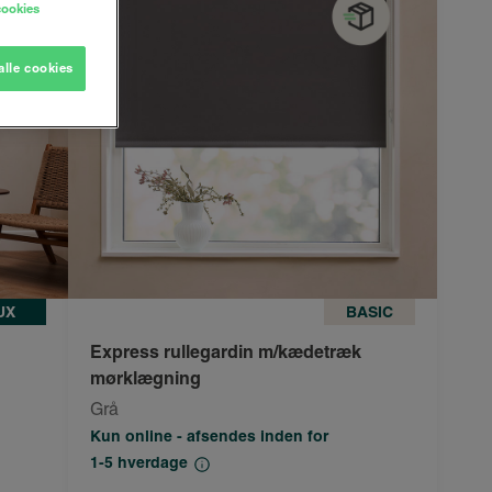
cookies
alle cookies
UX
BASIC
Express rullegardin m/kædetræk
mørklægning
Grå
Kun online - afsendes inden for
1-5 hverdage