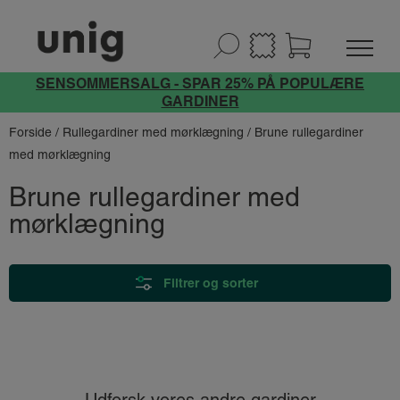
SENSOMMERSALG - SPAR 25% PÅ POPULÆRE
GARDINER
Forside
/
Rullegardiner med mørklægning
/ Brune rullegardiner
med mørklægning
Brune rullegardiner med
mørklægning
Filtrer og sorter
Udforsk vores andre gardiner