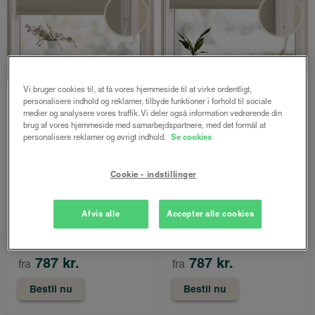
RECYCLED
BASIC
RECYCLED
BASIC
Vi bruger cookies til, at få vores hjemmeside til at virke ordentligt,
personalisere indhold og reklamer, tilbyde funktioner i forhold til sociale
Express rullegardin
Express rullegardin
medier og analysere vores traffik. Vi deler også information vedrørende din
brug af vores hjemmeside med samarbejdspartnere, med det formål at
recycled m/kædetræk
recycled m/kædetræk
personalisere reklamer og øvrigt indhold.
Se cookies
mørklægning
Sand
Sand
Kun online - afsendes
Cookie - indstillinger
Kun online - afsendes
inden for
inden for
1-5 hverdage
Afvis alle
Accepter alle cookies
1-5 hverdage
1049 kr.
1049 kr.
787 kr.
787 kr.
fra
fra
Bestil nu
Bestil nu