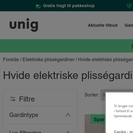
Gratis fragt til pakkeshop
Aktuelle tilbud
Gar
Forside
/
Elektriske plisségardiner
/ Hvide elektriske plisségar
Hvide elektriske plisségard
Sorter:
Filtre
Vi bruger coo
i forhold til
Gardintype
hjemmeside m
Spar 25%
Cookie - in