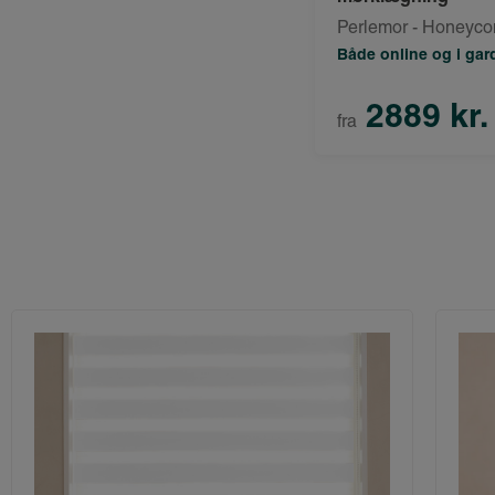
Perlemor - Honeyc
Både online og i ga
2889 kr.
fra