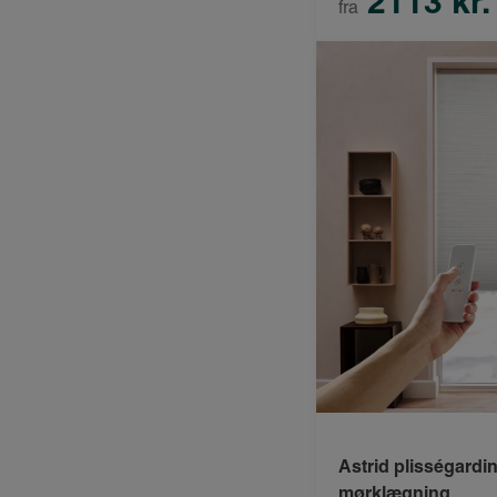
2113 kr.
fra
Astrid plisségardi
mørklægning