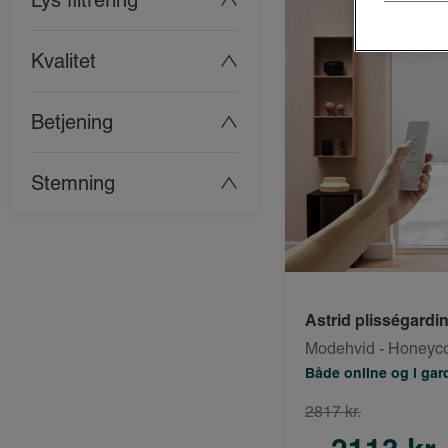
Lys filtrering
Kvalitet
Betjening
Stemning
Astrid plisségardi
Modehvid - Honey
Både online og i ga
2817 kr.