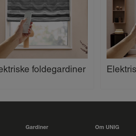
ektriske foldegardiner
Elektri
Gardiner
Om UNIG