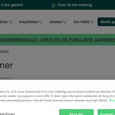
5 års garanti
Over 20 års erfaring
diner
Inspiration
Guides
Om UNIG
Bestil g
SENSOMMERSALG - SPAR 25% PÅ POPULÆRE GARDINE
diner
iner
kies til, at få vores hjemmeside til at virke ordentligt, personalisere indhold og reklamer, ti
 sociale medier og analysere vores traffik. Vi deler også information vedrørende din brug af v
ed samarbejdspartnere, med det formål at personalisere reklamer og øvrigt indhold.
Se 
Spar 25%
dstillinger
Afvis alle
Accepter 