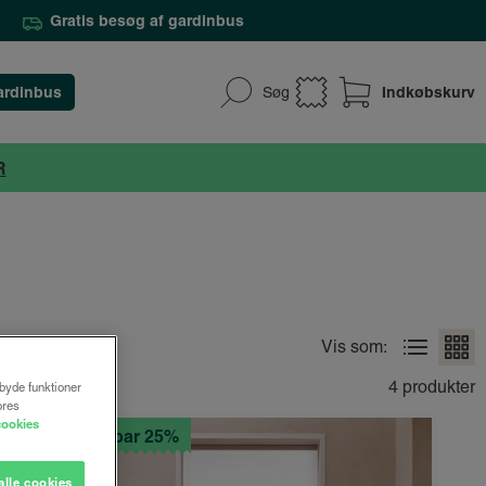
Gratis besøg af gardinbus
ardinbus
Indkøbskurv
Søg
R
Vis som:
4 produkter
lbyde funktioner
ores
cookies
Spar 25%
alle cookies