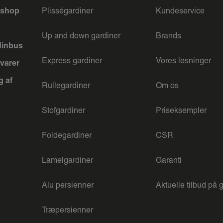
keshop
Plisségardiner
Kundeservice
Up and down gardiner
Brands
dinbus
Express gardiner
Vores løsninger
varer
g af
Rullegardiner
Om os
Stofgardiner
Priseksempler
Foldegardiner
CSR
Lamelgardiner
Garanti
Alu persienner
Aktuelle tilbud på 
Træpersienner