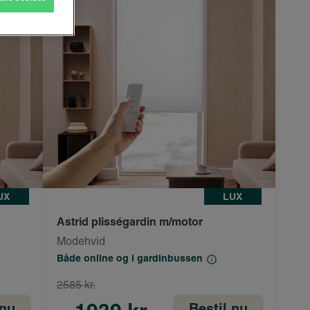
UX
LUX
Astrid plisségardin m/motor
Modehvid
Både online og i gardinbussen
2585 kr.
 nu
Bestil nu