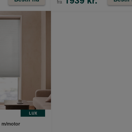
1939 kr.
fra
LUX
n m/motor