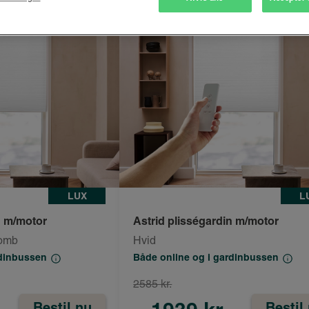
LUX
L
n m/motor
Astrid plisségardin m/motor
comb
Hvid
rdinbussen
Både online og i gardinbussen
2585 kr.
Bestil nu
Bestil