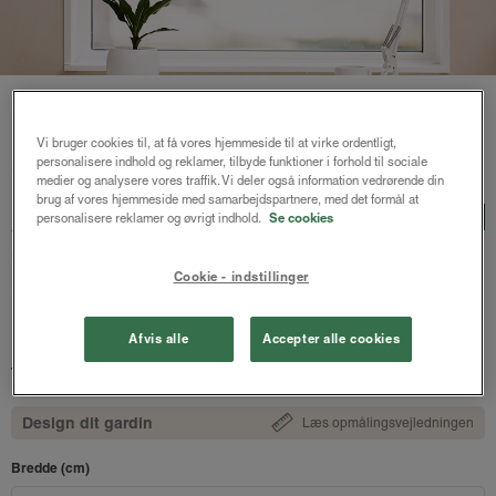
Vi bruger cookies til, at få vores hjemmeside til at virke ordentligt,
personalisere indhold og reklamer, tilbyde funktioner i forhold til sociale
Forside
/
Plisségardiner
/ Astrid plisségardin up and down
medier og analysere vores traffik. Vi deler også information vedrørende din
brug af vores hjemmeside med samarbejdspartnere, med det formål at
Astrid plisségardin up and
LUX
personalisere reklamer og øvrigt indhold.
Se cookies
down
Støvet grøn mix -
Cookie - indstillinger
Honeycomb
Afvis alle
Accepter alle cookies
1322 kr.
fra
Både online og i gardinbussen
Design dit gardin
Læs opmålingsvejledningen
Bredde (cm)