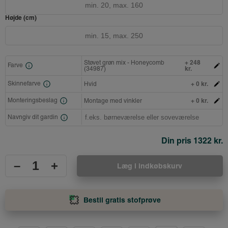
Højde (cm)
+ 248
Støvet grøn mix - Honeycomb
Farve
kr.
(34987)
+ 0 kr.
Skinnefarve
Hvid
+ 0 kr.
Monteringsbeslag
Montage med vinkler
Navngiv dit gardin
Din pris
1322 kr.
–
+
Læg i indkøbskurv
Bestil gratis stofprøve