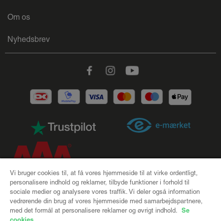
Om os
Nyhedsbrev
Facebook
Instagram
Youtube
Vi bruger cookies til, at få vores hjemmeside til at virke ordentligt,
personalisere indhold og reklamer, tilbyde funktioner i forhold til
sociale medier og analysere vores traffik. Vi deler også information
CSR |
Handelsbetingelser |
Cookies |
Privatlivspolitik |
vedrørende din brug af vores hjemmeside med samarbejdspartnere,
Se
med det formål at personalisere reklamer og øvrigt indhold.
Levering og returnering
cookies