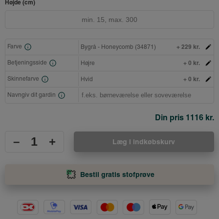
Højde (cm)
+ 229 kr.
Farve
Bygrå - Honeycomb (34871)
+ 0 kr.
Betjeningsside
Højre
+ 0 kr.
Skinnefarve
Hvid
Navngiv dit gardin
Din pris
1116 kr.
–
+
Læg i indkøbskurv
Bestil gratis stofprøve