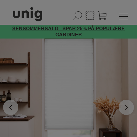
SENSOMMERSALG - SPAR 25% PÅ POPULÆRE
GARDINER