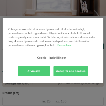
Vi bruger cookies til, at få vores hjemmeside til at virke ordentligt,
personalisere indhold og reklamer, tilbyde funktioner i forhold til sociale
Forside
/
Plisségardiner
/ Astrid plisségardin m/snoretræk
medier og analysere vores traffik. Vi deler også information vedrørende din
brug af vores hjemmeside med samarbejdspartnere, med det formål at
Astrid plisségardin
personalisere reklamer og øvrigt indhold.
Se cookies
LUX
m/snoretræk
Cookie - indstillinger
Modehvid
887 kr.
Afvis alle
Accepter alle cookies
fra
Både online og i gardinbussen
Design dit gardin
Læs opmålingsvejledningen
Bredde (cm)