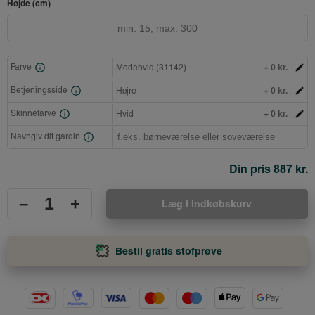
Højde (cm)
+ 0 kr.
Farve
Modehvid (31142)
+ 0 kr.
Betjeningsside
Højre
+ 0 kr.
Skinnefarve
Hvid
Navngiv dit gardin
Din pris
887 kr.
–
+
Læg i indkøbskurv
Bestil gratis stofprøve