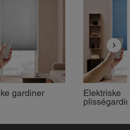
ske gardiner
Elektriske
plisségardi