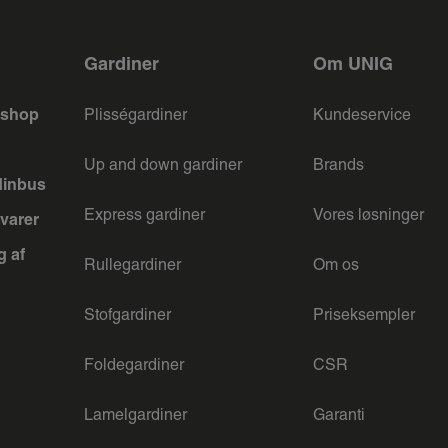
Gardiner
Om UNIG
keshop
Plisségardiner
Kundeservice
Up and down gardiner
Brands
dinbus
Express gardiner
Vores løsninger
varer
g af
Rullegardiner
Om os
Stofgardiner
Priseksempler
Foldegardiner
CSR
Lamelgardiner
Garanti