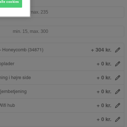
alle cookies
+ 304 kr.
 - Honeycomb (34871)
+ 0 kr.
oplader
+ 0 kr.
ing i højre side
+ 0 kr.
fjernbetjening
+ 0 kr.
ifi hub
+ 0 kr.