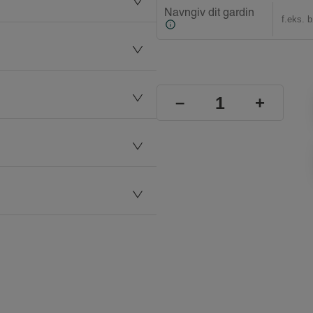
Navngiv dit gardin
–
+