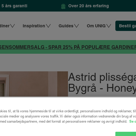
5 års garanti
Over 20 års erfaring
diner
Inspiration
Guides
Om UNIG
Bestil g
SENSOMMERSALG - SPAR 25% PÅ POPULÆRE GARDINE
Astrid plissé
Bygrå - Hone
fra
2167 k
2889 kr.
kies til, at få vores hjemmeside til at virke ordentligt, personalisere indhold og reklamer, ti
 sociale medier og analysere vores traffik. Vi deler også information vedrørende din brug af v
Design dit gardin
ed samarbejdspartnere, med det formål at personalisere reklamer og øvrigt indhold.
Se 