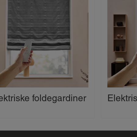
ektriske foldegardiner
Elektri