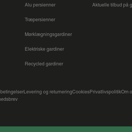
Alu persienner
Aktuelle tilbud på 
Træpersienner
Mørklægningsgardiner
Elektriske gardiner
Recycled gardiner
betingelser
Levering og returnering
Cookies
Privatlivspolitik
Om o
edsbrev