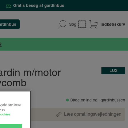
Gratis besøg af gardinbus
ardinbus
Indkøbskurv
Søg
R
gardin m/motor
LUX
ycomb
r.
Både online og i gardinbussen
lbyde funktioner
ores
Læs opmålingsvejledningen
cookies