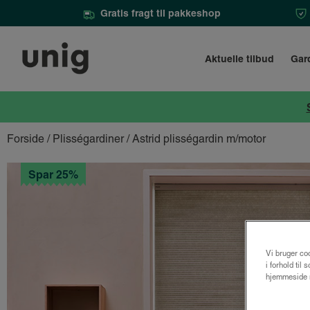
Gratis fragt til pakkeshop
Aktuelle tilbud
Gar
Forside
/
Plisségardiner
/ Astrid plisségardin m/motor
Spar 25%
Vi bruger coo
i forhold til
hjemmeside m