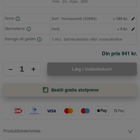
+ 180 kr.
Farve
Sort - Honeycomb (33984)
+ 0 kr.
Skinnefarve
Hvid
Navngiv dit gardin
Din pris
941 kr.
–
+
Læg i indkøbskurv
Bestil gratis stofprøve
Produktbeskrivelse