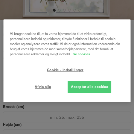
Forside
/
Plisségardiner
/ Astrid plisségardin up and down
Vi bruger cookies til, at få vores hjemmeside til at virke ordentligt,
m/snoretræk
personalisere indhold og reklamer, tilbyde funktioner i forhold til sociale
medier og analysere vores traffik. Vi deler også information vedrørende din
Astrid plisségardin up and
LUX
brug af vores hjemmeside med samarbejdspartnere, med det formål at
personalisere reklamer og øvrigt indhold.
Se cookies
down m/snoretræk
Sort - Honeycomb
Cookie - indstillinger
941 kr.
1254 kr.
fra
Både online og i gardinbussen
Afvis alle
Accepter alle cookies
Design dit gardin
Læs opmålingsvejledningen
Bredde (cm)
Højde (cm)