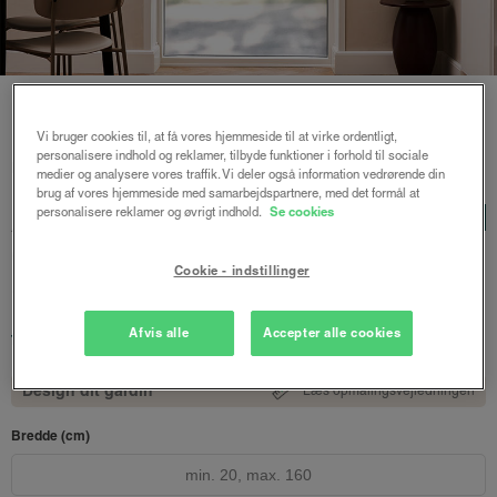
Vi bruger cookies til, at få vores hjemmeside til at virke ordentligt,
personalisere indhold og reklamer, tilbyde funktioner i forhold til sociale
Forside
/
Plisségardiner
/ Astrid plisségardin up and down
medier og analysere vores traffik. Vi deler også information vedrørende din
brug af vores hjemmeside med samarbejdspartnere, med det formål at
Astrid plisségardin up and
personalisere reklamer og øvrigt indhold.
Se cookies
LUX
down
Cookie - indstillinger
Sølvgrå
1074 kr.
Afvis alle
Accepter alle cookies
fra
Både online og i gardinbussen
Design dit gardin
Læs opmålingsvejledningen
Bredde (cm)