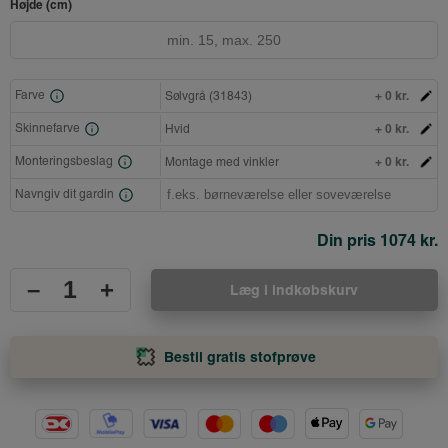
Højde (cm)
+ 0 kr.
Farve
Sølvgrå (31843)
+ 0 kr.
Skinnefarve
Hvid
+ 0 kr.
Monteringsbeslag
Montage med vinkler
Navngiv dit gardin
Din pris
1074 kr.
–
+
Læg i indkøbskurv
Bestil gratis stofprøve