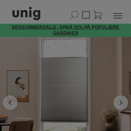
SENSOMMERSALG - SPAR 25% PÅ POPULÆRE
GARDINER