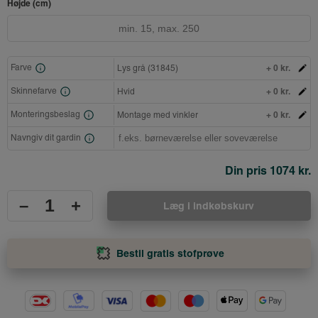
Højde (cm)
+ 0 kr.
Farve
Lys grå (31845)
+ 0 kr.
Skinnefarve
Hvid
+ 0 kr.
Monteringsbeslag
Montage med vinkler
Navngiv dit gardin
Din pris
1074 kr.
–
+
Læg i indkøbskurv
Bestil gratis stofprøve