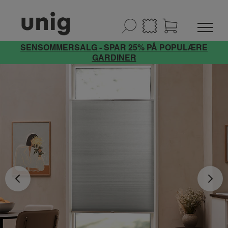
SENSOMMERSALG - SPAR 25% PÅ POPULÆRE
GARDINER