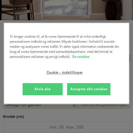
Vi bruger cookies til, at få vores hjemmeside til at virke ordentligt,
personalisere indhold og reklamer, tilbyde funktioner i forhold til sociale
Forside
/
Plisségardiner
/ Astrid plisségardin up and down
medier og analysere vores traffik. Vi deler også information vedrørende din
brug af vores hjemmeside med samarbejdspartnere, med det formål at
Astrid plisségardin up and
personalisere reklamer og øvrigt indhold.
Se cookies
LUX
down
Cookie - indstillinger
Lys grå
1074 kr.
Afvis alle
Accepter alle cookies
fra
Både online og i gardinbussen
Design dit gardin
Læs opmålingsvejledningen
Bredde (cm)