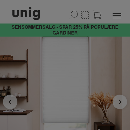
SENSOMMERSALG - SPAR 25% PÅ POPULÆRE
GARDINER