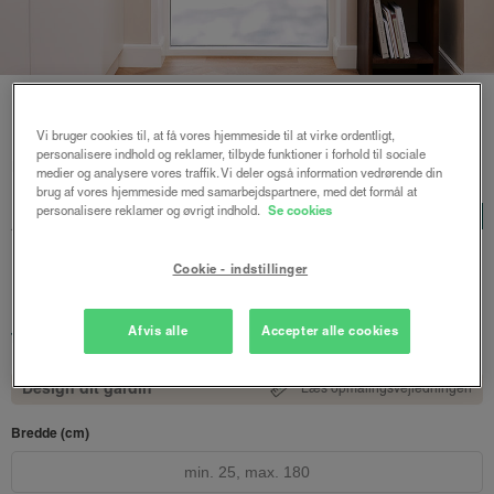
Vi bruger cookies til, at få vores hjemmeside til at virke ordentligt,
personalisere indhold og reklamer, tilbyde funktioner i forhold til sociale
Forside
/
Plisségardiner
/ Astrid plisségardin m/snoretræk
medier og analysere vores traffik. Vi deler også information vedrørende din
brug af vores hjemmeside med samarbejdspartnere, med det formål at
Astrid plisségardin
personalisere reklamer og øvrigt indhold.
Se cookies
LUX
m/snoretræk
Cookie - indstillinger
Modehvid
887 kr.
Afvis alle
Accepter alle cookies
fra
Både online og i gardinbussen
Design dit gardin
Læs opmålingsvejledningen
Bredde (cm)