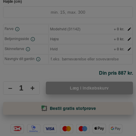
Højde (cm)
+ 0 kr.
Farve
Modehvid (31142)
+ 0 kr.
Betjeningsside
Højre
+ 0 kr.
Skinnefarve
Hvid
Navngiv dit gardin
Din pris
887 kr.
–
+
Læg i indkøbskurv
Bestil gratis stofprøve