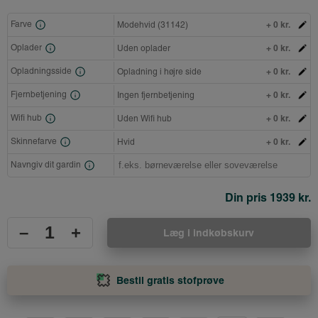
+ 0 kr.
Farve
Modehvid (31142)
+ 0 kr.
Oplader
Uden oplader
+ 0 kr.
Opladningsside
Opladning i højre side
+ 0 kr.
Fjernbetjening
Ingen fjernbetjening
+ 0 kr.
Wifi hub
Uden Wifi hub
+ 0 kr.
Skinnefarve
Hvid
Navngiv dit gardin
Din pris
1939 kr.
–
+
Læg i indkøbskurv
Bestil gratis stofprøve