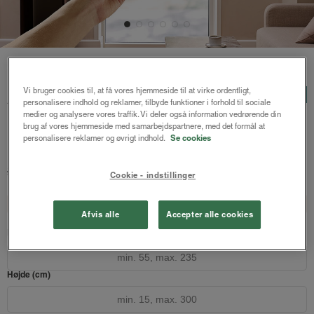
Forside
/
Plisségardiner
/ Astrid plisségardin m/motor
Astrid plisségardin
Vi bruger cookies til, at få vores hjemmeside til at virke ordentligt,
LUX
personalisere indhold og reklamer, tilbyde funktioner i forhold til sociale
m/motor
medier og analysere vores traffik. Vi deler også information vedrørende din
brug af vores hjemmeside med samarbejdspartnere, med det formål at
Modehvid
personalisere reklamer og øvrigt indhold.
Se cookies
1939 kr.
2585 kr.
fra
Cookie - indstillinger
Både online og i gardinbussen
Design dit gardin
Læs opmålingsvejledningen
Afvis alle
Accepter alle cookies
Bredde (cm)
Højde (cm)