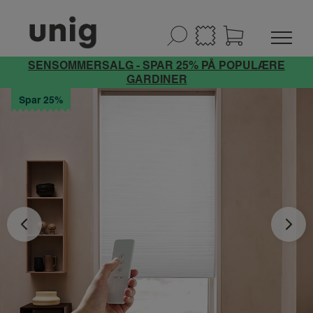
SENSOMMERSALG - SPAR 25% PÅ POPULÆRE
GARDINER
Spar 25%