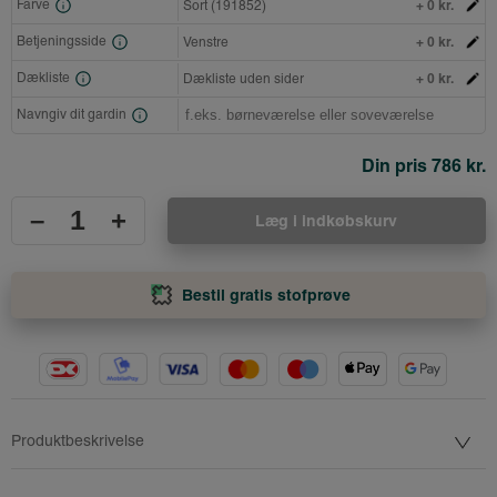
+ 0 kr.
Farve
Sort (191852)
+ 0 kr.
Betjeningsside
Venstre
+ 0 kr.
Dækliste
Dækliste uden sider
Navngiv dit gardin
Din pris
786 kr.
–
+
Læg i indkøbskurv
Bestil gratis stofprøve
Produktbeskrivelse