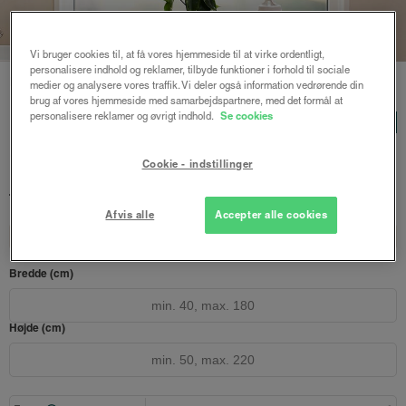
Vi bruger cookies til, at få vores hjemmeside til at virke ordentligt,
personalisere indhold og reklamer, tilbyde funktioner i forhold til sociale
Forside
/
Persienner
/ Freja træpersienne 25mm
medier og analysere vores traffik. Vi deler også information vedrørende din
brug af vores hjemmeside med samarbejdspartnere, med det formål at
Freja træpersienne 25mm
personalisere reklamer og øvrigt indhold.
Se cookies
LUX
Sort
Cookie - indstillinger
786 kr.
1047 kr.
fra
Både online og i gardinbussen
Afvis alle
Accepter alle cookies
Design dit gardin
Læs opmålingsvejledningen
Bredde (cm)
Højde (cm)