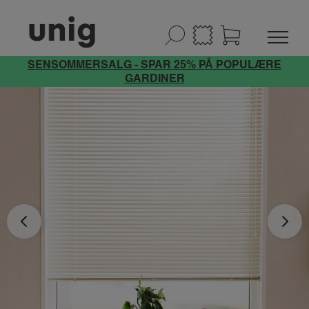
SENSOMMERSALG - SPAR 25% PÅ POPULÆRE
GARDINER