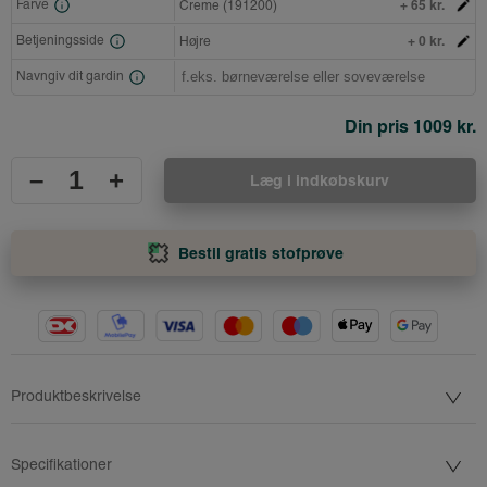
+ 65 kr.
Farve
Creme (191200)
+ 0 kr.
Betjeningsside
Højre
Navngiv dit gardin
Din pris
1009 kr.
–
+
Læg i indkøbskurv
Bestil gratis stofprøve
Produktbeskrivelse
Specifikationer