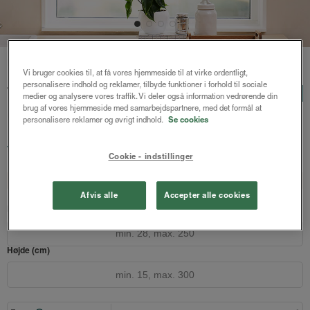
Forside
/
Persienner
/ Tora alupersienne 25mm
Vi bruger cookies til, at få vores hjemmeside til at virke ordentligt,
personalisere indhold og reklamer, tilbyde funktioner i forhold til sociale
Tora alupersienne 25mm
LUX
medier og analysere vores traffik. Vi deler også information vedrørende din
brug af vores hjemmeside med samarbejdspartnere, med det formål at
Creme
personalisere reklamer og øvrigt indhold.
Se cookies
1009 kr.
fra
Både online og i gardinbussen
Cookie - indstillinger
Design dit gardin
Læs opmålingsvejledningen
Afvis alle
Accepter alle cookies
Bredde (cm)
Højde (cm)