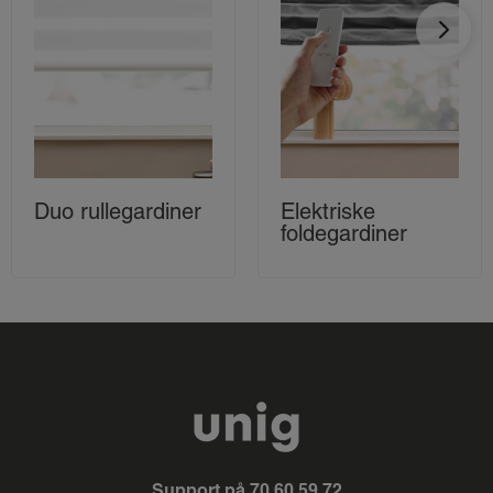
Duo rullegardiner
Elektriske
foldegardiner
Support på
70 60 59 72