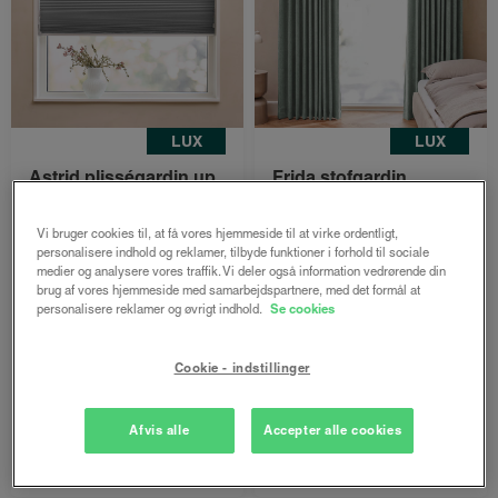
LUX
LUX
Astrid plisségardin up
Frida stofgardin
and down m/snoretræk
mørklægning
mørklægning
Midnight - Støvet grøn
Vi bruger cookies til, at få vores hjemmeside til at virke ordentligt,
personalisere indhold og reklamer, tilbyde funktioner i forhold til sociale
Støvet grøn mix -
Både online og i
medier og analysere vores traffik. Vi deler også information vedrørende din
Honeycomb
gardinbussen
brug af vores hjemmeside med samarbejdspartnere, med det formål at
personalisere reklamer og øvrigt indhold.
Se cookies
Både online og i
gardinbussen
Cookie - indstillinger
1322 kr.
955 kr.
992 kr.
717 kr.
fra
fra
Afvis alle
Accepter alle cookies
Bestil nu
Bestil nu