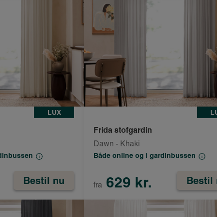
LUX
L
Frida stofgardin
Dawn - Khaki
rdinbussen
Både online og i gardinbussen
629 kr.
Bestil nu
Bestil
fra