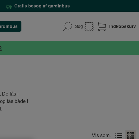
Gratis besøg af gardinbus
ardinbus
Indkøbskurv
Søg
R
 De fås i
 og fås både i
.
Vis som: