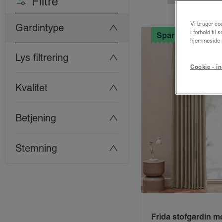
Filtre
Vi bruger coo
Gardintype
i forhold til
Spar 25%
hjemmeside m
Lys filtrering
Cookie - in
Kvalitet
Betjening
Stemning
Frida stofgardin 