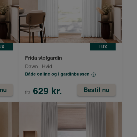
UX
LUX
Frida stofgardin
Dawn - Hvid
Både online og i gardinbussen
629 kr.
 nu
Bestil nu
fra