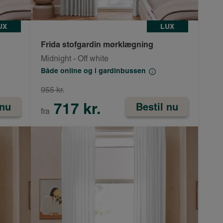
UX
LUX
Frida stofgardin mørklægning
Midnight - Off white
Både online og i gardinbussen
955 kr.
717 kr.
 nu
Bestil nu
fra