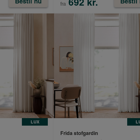
692 kr.
Bestil nu
Bestil
fra
LUX
L
Frida stofgardin