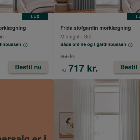
LUX
L
mørklægning
Frida stofgardin mørklægning
øn
Midnight - Grå
rdinbussen
Både online og i gardinbussen
955 kr.
717 kr.
Bestil nu
Bestil
fra
rsalg er i