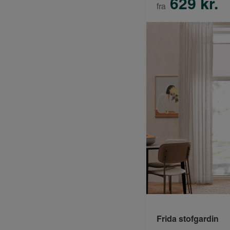
629 kr.
fra
Frida stofgardin