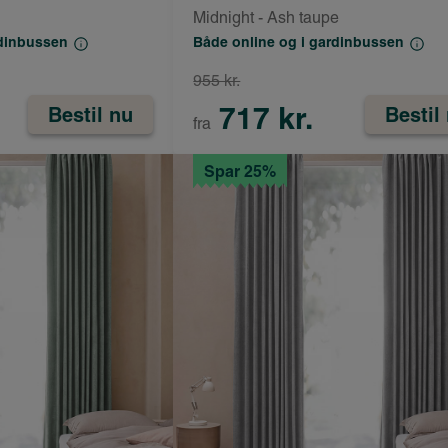
Midnight - Ash taupe
rdinbussen
Både online og i gardinbussen
955 kr.
717 kr.
Bestil nu
Bestil
fra
Spar 25%