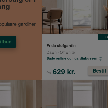
ang
opulære gardiner
L
tilbud
Frida stofgardin
Dawn - Off white
Både online og i gardinbussen
629 kr.
Bestil
fra