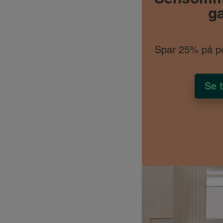
g
Spar 25% på p
Se 