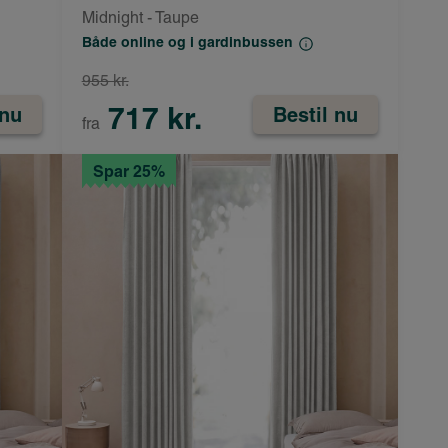
Midnight - Taupe
Både online og i gardinbussen
955 kr.
717 kr.
 nu
Bestil nu
fra
Spar 25%