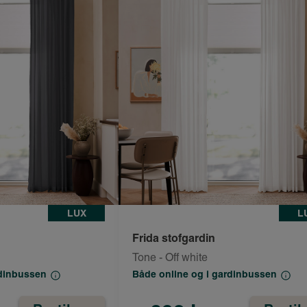
LUX
L
Frida stofgardin
Tone - Off white
rdinbussen
Både online og i gardinbussen