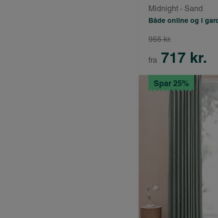
Midnight - Sand
Både online og i ga
955 kr.
717 kr.
fra
Spar 25%