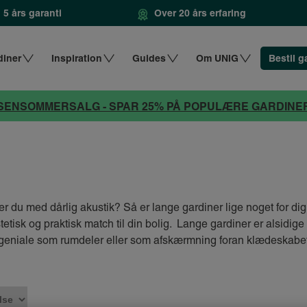
5 års garanti
Over 20 års erfaring
diner
Inspiration
Guides
Om UNIG
Bestil g
SENSOMMERSALG - SPAR 25% PÅ POPULÆRE GARDINE
r du med dårlig akustik? Så er lange gardiner lige noget for dig.
stetisk og praktisk match til din bolig. Lange gardiner er alsidige
 geniale som rumdeler eller som afskærmning foran klædeskabet