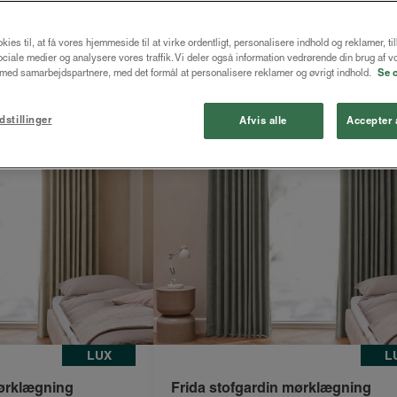
kies til, at få vores hjemmeside til at virke ordentligt, personalisere indhold og reklamer, ti
 sociale medier og analysere vores traffik. Vi deler også information vedrørende din brug af v
Spar 25%
ed samarbejdspartnere, med det formål at personalisere reklamer og øvrigt indhold.
Se 
dstillinger
Afvis alle
Accepter 
LUX
L
mørklægning
Frida stofgardin mørklægning