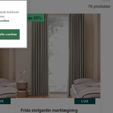
76 produkter
lbyde funktioner
ores
Spar 25%
cookies
alle cookies
UX
LUX
Frida stofgardin mørklægning