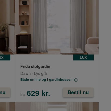
UX
LUX
Frida stofgardin
Dawn - Lys grå
Både online og i gardinbussen
629 kr.
 nu
Bestil nu
fra