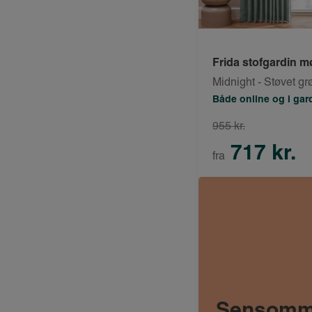
Frida stofgardin 
Midnight - Støvet gr
Både online og i ga
955 kr.
717 kr.
fra
Sensomme