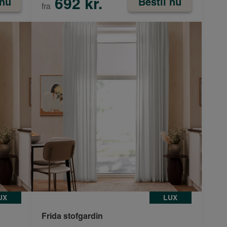
692 kr.
 nu
Bestil nu
fra
UX
LUX
Frida stofgardin