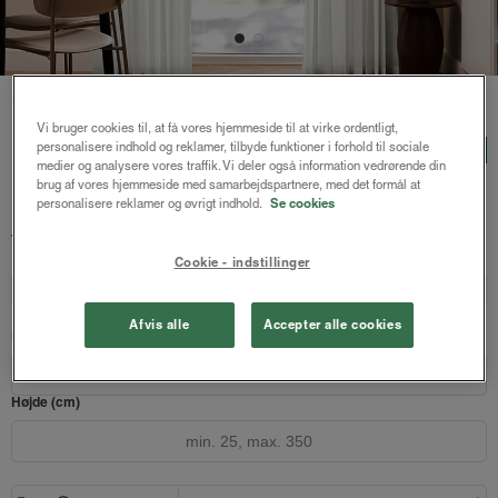
Forside
/
Stofgardiner
/ Frida stofgardin
Vi bruger cookies til, at få vores hjemmeside til at virke ordentligt,
Frida stofgardin
personalisere indhold og reklamer, tilbyde funktioner i forhold til sociale
LUX
medier og analysere vores traffik. Vi deler også information vedrørende din
Dawn - Off white
brug af vores hjemmeside med samarbejdspartnere, med det formål at
personalisere reklamer og øvrigt indhold.
Se cookies
629 kr.
fra
Både online og i gardinbussen
Cookie - indstillinger
Design dit gardin
Læs opmålingsvejledningen
Afvis alle
Accepter alle cookies
Bredde (cm)
Højde (cm)