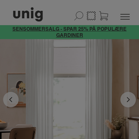
SENSOMMERSALG - SPAR 25% PÅ POPULÆRE
GARDINER