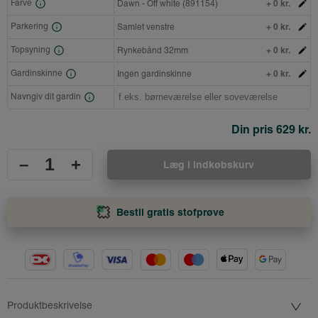
+ 0 kr.
Farve
Dawn - Off white (891154)
+ 0 kr.
Parkering
Samlet venstre
+ 0 kr.
Topsyning
Rynkebånd 32mm
+ 0 kr.
Gardinskinne
Ingen gardinskinne
Navngiv dit gardin
Din pris
629 kr.
–
+
Læg i indkøbskurv
Bestil gratis stofprøve
Produktbeskrivelse