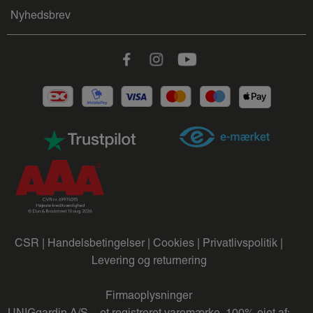
Nyhedsbrev
Facebook
Instagram
Youtube
CSR |
Handelsbetingelser |
Cookies |
Privatlivspolitik |
Levering og returnering
Firmaoplysninger
UNIGgardin A/S – et registreret varemærke, 100% ejet af: