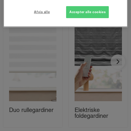
Afvis alle
Accepter alle cookies
Duo rullegardiner
Elektriske
foldegardiner