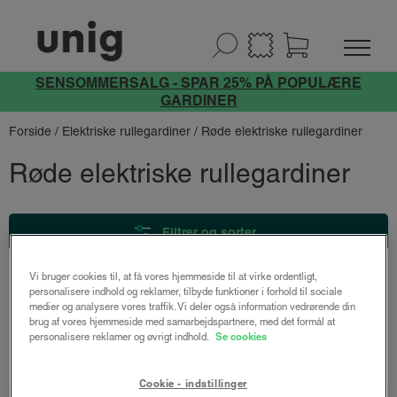
SENSOMMERSALG - SPAR 25% PÅ POPULÆRE
GARDINER
Forside
/
Elektriske rullegardiner
/ Røde elektriske rullegardiner
Røde elektriske rullegardiner
Filtrer og sorter
Vi bruger cookies til, at få vores hjemmeside til at virke ordentligt,
personalisere indhold og reklamer, tilbyde funktioner i forhold til sociale
medier og analysere vores traffik. Vi deler også information vedrørende din
brug af vores hjemmeside med samarbejdspartnere, med det formål at
personalisere reklamer og øvrigt indhold.
Se cookies
Udforsk vores andre gardiner
Cookie - indstillinger