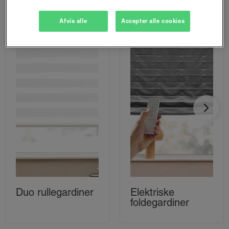
Afvis alle
Accepter alle cookies
Duo rullegardiner
Elektriske
foldegardiner