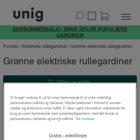
SENSOMMERSALG - SPAR 25% PÅ POPULÆRE
GARDINER
Forside
/
Elektriske rullegardiner
/ Grønne elektriske rullegardiner
Grønne elektriske rullegardiner
Filtrer og sorter
Vi bruger cookies til, at få vores hjemmeside til at virke ordentligt,
personalisere indhold og reklamer, tilbyde funktioner i forhold til sociale
medier og analysere vores traffik. Vi deler også information vedrørende din
brug af vores hjemmeside med samarbejdspartnere, med det formål at
personalisere reklamer og øvrigt indhold.
Se cookies
Udforsk vores andre gardiner
Cookie - indstillinger