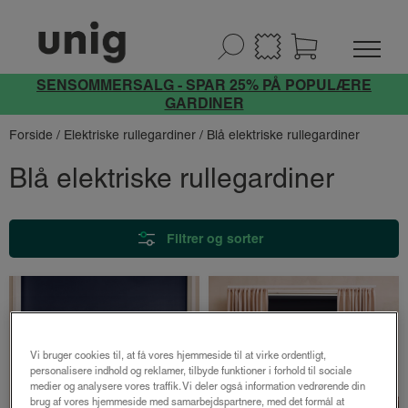
SENSOMMERSALG - SPAR 25% PÅ POPULÆRE
GARDINER
Forside
/
Elektriske rullegardiner
/ Blå elektriske rullegardiner
Blå elektriske rullegardiner
Filtrer og sorter
Vi bruger cookies til, at få vores hjemmeside til at virke ordentligt,
personalisere indhold og reklamer, tilbyde funktioner i forhold til sociale
medier og analysere vores traffik. Vi deler også information vedrørende din
brug af vores hjemmeside med samarbejdspartnere, med det formål at