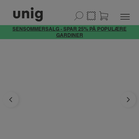
SENSOMMERSALG - SPAR 25% PÅ POPULÆRE
GARDINER