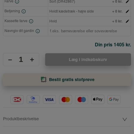
+ 0 kr.
Farve
Sort (DR42867)
+ 0 kr.
Betjening
Hvidt kædetræk - højre side
+ 0 kr.
Kassette farve
Hvid
Navngiv dit gardin
Din pris
1405 kr.
–
+
Læg i indkøbskurv
Bestil gratis stofprøve
Produktbeskrivelse