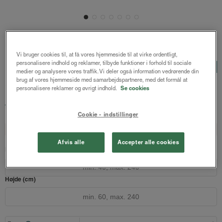
Forside
/
Rullegardiner
/ Sibba duo rullegardin
Vi bruger cookies til, at få vores hjemmeside til at virke ordentligt,
personalisere indhold og reklamer, tilbyde funktioner i forhold til sociale
Sibba duo rullegardin
LUX
medier og analysere vores traffik. Vi deler også information vedrørende din
Sort
brug af vores hjemmeside med samarbejdspartnere, med det formål at
personalisere reklamer og øvrigt indhold.
Se cookies
1405 kr.
fra
Både online og i gardinbussen
Cookie - indstillinger
Design dit gardin
Læs opmålingsvejledningen
Afvis alle
Accepter alle cookies
Bredde (cm)
Højde (cm)