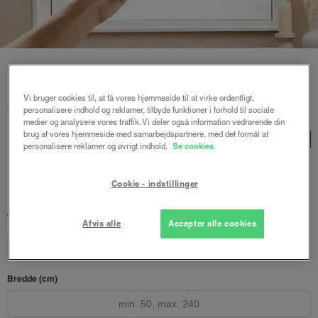
Vi bruger cookies til, at få vores hjemmeside til at virke ordentligt,
Forside
/
Rullegardiner
/ Sibba duo rullegardin m/motor
personalisere indhold og reklamer, tilbyde funktioner i forhold til sociale
medier og analysere vores traffik. Vi deler også information vedrørende din
Sibba duo rullegardin
brug af vores hjemmeside med samarbejdspartnere, med det formål at
LUX
personalisere reklamer og øvrigt indhold.
Se cookies
m/motor
Sort
Cookie - indstillinger
2680 kr.
fra
Både online og i gardinbussen
Afvis alle
Accepter alle cookies
Design dit gardin
Læs opmålingsvejledningen
Bredde (cm)