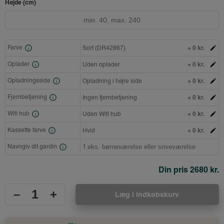
Højde (cm)
+ 0 kr.
Farve
Sort (DR42867)
+ 0 kr.
Oplader
Uden oplader
+ 0 kr.
Opladningsside
Opladning i højre side
+ 0 kr.
Fjernbetjening
Ingen fjernbetjening
+ 0 kr.
Wifi hub
Uden Wifi hub
+ 0 kr.
Kassette farve
Hvid
Navngiv dit gardin
Din pris
2680 kr.
–
+
Læg i indkøbskurv