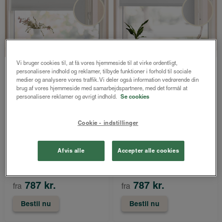
RECYCLED
BASIC
RECYCLED
BASIC
Vi bruger cookies til, at få vores hjemmeside til at virke ordentligt,
personalisere indhold og reklamer, tilbyde funktioner i forhold til sociale
Express rullegardin
Express rullegardin
medier og analysere vores traffik. Vi deler også information vedrørende din
brug af vores hjemmeside med samarbejdspartnere, med det formål at
recycled m/kædetræk
recycled m/kædetræk
personalisere reklamer og øvrigt indhold.
Se cookies
mørklægning
Lys Grå
Lys Grå
Kun online - afsendes
Cookie - indstillinger
Kun online - afsendes
inden for
inden for
1-5 hverdage
Afvis alle
Accepter alle cookies
1-5 hverdage
1049 kr.
1049 kr.
787 kr.
787 kr.
fra
fra
Bestil nu
Bestil nu