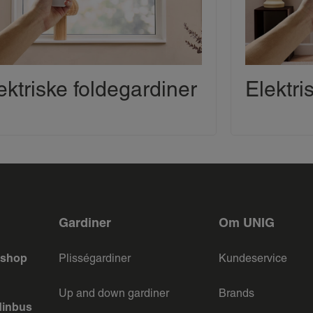
ektriske foldegardiner
Elektri
Gardiner
Om UNIG
keshop
Plisségardiner
Kundeservice
Up and down gardiner
Brands
dinbus