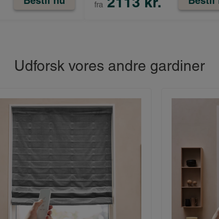
2113 kr.
Bestil nu
Bestil
fra
Udforsk vores andre gardiner