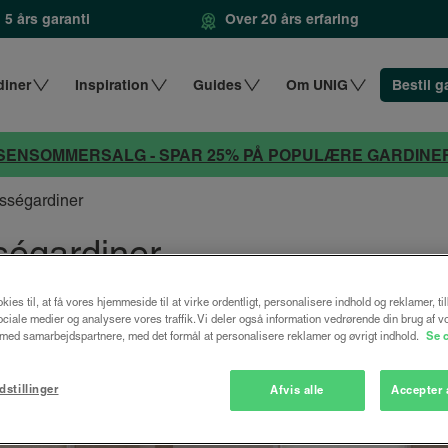
5 års garanti
Over 20 års erfaring
diner
Inspiration
Guides
Om UNIG
Bestil g
SENSOMMERSALG - SPAR 25% PÅ POPULÆRE GARDINE
isségardiner
ségardiner
kies til, at få vores hjemmeside til at virke ordentligt, personalisere indhold og reklamer, ti
 sociale medier og analysere vores traffik. Vi deler også information vedrørende din brug af v
ed samarbejdspartnere, med det formål at personalisere reklamer og øvrigt indhold.
Se 
dstillinger
Afvis alle
Accepter 
Spar 25%