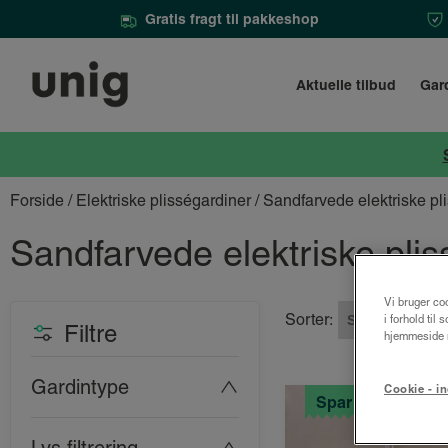
Gratis fragt til pakkeshop
Aktuelle tilbud
Gar
Forside
/
Elektriske plisségardiner
/ Sandfarvede elektriske pl
Sandfarvede elektriske plis
Vi bruger coo
Sorter:
i forhold til
Filtre
hjemmeside m
Gardintype
Cookie - in
Spar 25%