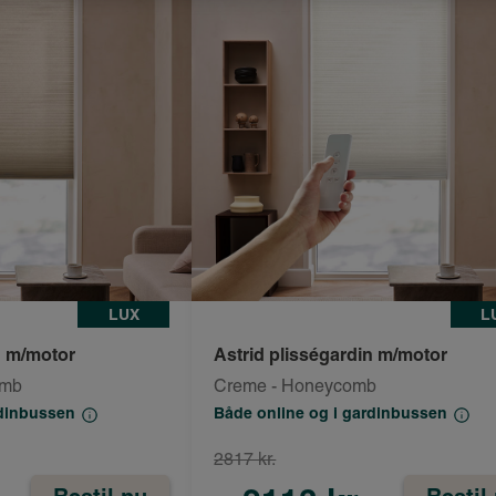
LUX
L
n m/motor
Astrid plisségardin m/motor
omb
Creme - Honeycomb
rdinbussen
Både online og i gardinbussen
2817 kr.