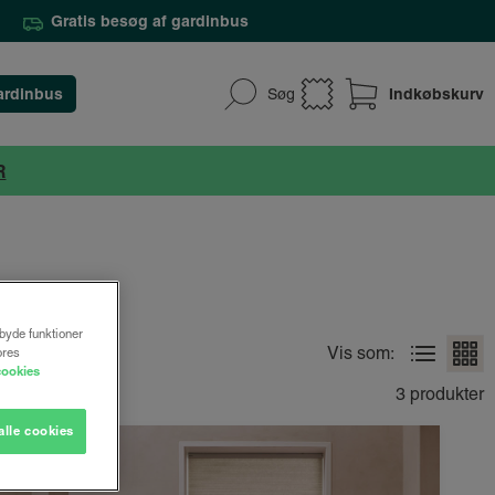
Gratis besøg af gardinbus
ardinbus
Indkøbskurv
Søg
R
lbyde funktioner
Vis som:
ores
cookies
3 produkter
alle cookies