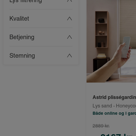
Lys filtrering
Kvalitet
Betjening
Stemning
Astrid plisségardi
Lys sand - Honeyc
Både online og i ga
2889 kr.