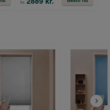
2889 kr.
 nu
Bestil nu
fra