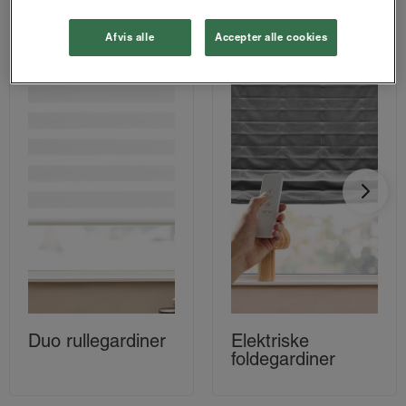
Afvis alle
Accepter alle cookies
Duo rullegardiner
Elektriske
foldegardiner