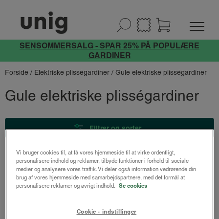
SENSOMMERSALG - SPAR 25% PÅ POPULÆRE
GARDINER
Forside
/
Elektriske plisségardiner
/ Gule elektriske plisségardiner
Gule elektriske plisségardiner
Filtrer og sorter
Vi bruger cookies til, at få vores hjemmeside til at virke ordentligt,
personalisere indhold og reklamer, tilbyde funktioner i forhold til sociale
medier og analysere vores traffik. Vi deler også information vedrørende din
brug af vores hjemmeside med samarbejdspartnere, med det formål at
personalisere reklamer og øvrigt indhold.
Se cookies
Udforsk vores andre gardiner
Cookie - indstillinger