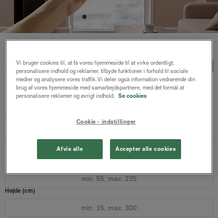
Forside
/
Plisségardiner
/ Astrid plisségardin m/motor mørklægning
Astrid plisségardin
Vi bruger cookies til, at få vores hjemmeside til at virke ordentligt,
LUX
personalisere indhold og reklamer, tilbyde funktioner i forhold til sociale
m/motor mørklægning
medier og analysere vores traffik. Vi deler også information vedrørende din
brug af vores hjemmeside med samarbejdspartnere, med det formål at
Lys beige - Honeycomb
personalisere reklamer og øvrigt indhold.
Se cookies
2889 kr.
fra
Cookie - indstillinger
Både online og i gardinbussen
Design dit gardin
Læs opmålingsvejledningen
Afvis alle
Accepter alle cookies
Bredde (cm)
Højde (cm)