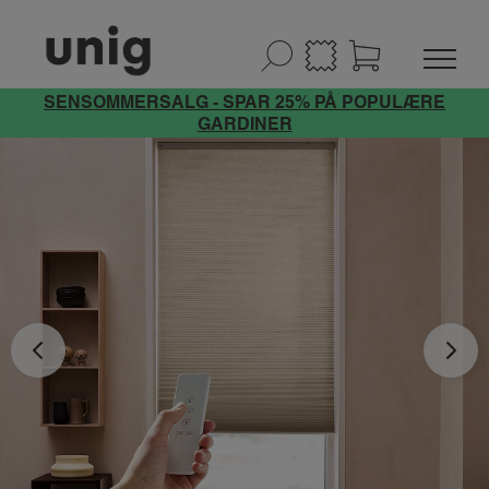
SENSOMMERSALG - SPAR 25% PÅ POPULÆRE
GARDINER