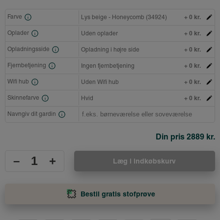
+ 0 kr.
Farve
Lys beige - Honeycomb (34924)
+ 0 kr.
Oplader
Uden oplader
+ 0 kr.
Opladningsside
Opladning i højre side
+ 0 kr.
Fjernbetjening
Ingen fjernbetjening
+ 0 kr.
Wifi hub
Uden Wifi hub
+ 0 kr.
Skinnefarve
Hvid
Navngiv dit gardin
Din pris
2889 kr.
–
+
Læg i indkøbskurv
Bestil gratis stofprøve