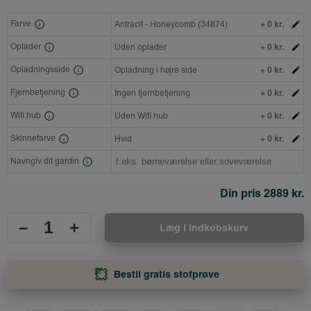
+ 0 kr.
Farve
Antracit - Honeycomb (34874)
+ 0 kr.
Oplader
Uden oplader
+ 0 kr.
Opladningsside
Opladning i højre side
+ 0 kr.
Fjernbetjening
Ingen fjernbetjening
+ 0 kr.
Wifi hub
Uden Wifi hub
+ 0 kr.
Skinnefarve
Hvid
Navngiv dit gardin
Din pris
2889 kr.
–
+
Læg i indkøbskurv
Bestil gratis stofprøve