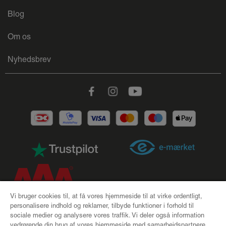
Blog
Om os
Nyhedsbrev
Facebook
Instagram
Youtube
Vi bruger cookies til, at få vores hjemmeside til at virke ordentligt,
personalisere indhold og reklamer, tilbyde funktioner i forhold til
sociale medier og analysere vores traffik. Vi deler også information
CSR |
Handelsbetingelser |
Cookies |
Privatlivspolitik |
vedrørende din brug af vores hjemmeside med samarbejdspartnere,