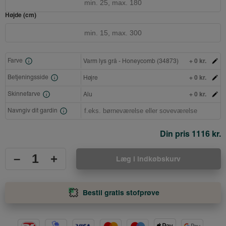
Højde (cm)
+ 0 kr.
Farve
Varm lys grå - Honeycomb (34873)
+ 0 kr.
Betjeningsside
Højre
+ 0 kr.
Skinnefarve
Alu
Navngiv dit gardin
Din pris
1116 kr.
–
+
Læg i indkøbskurv
Bestil gratis stofprøve