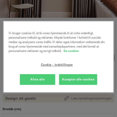
Vi bruger cookies til, at få vores hjemmeside til at virke ordentligt,
personalisere indhold og reklamer, tilbyde funktioner i forhold til sociale
Forside
/
Plisségardiner
/ Astrid plisségardin m/snoretræk
medier og analysere vores traffik. Vi deler også information vedrørende din
mørklægning
brug af vores hjemmeside med samarbejdspartnere, med det formål at
personalisere reklamer og øvrigt indhold.
Se cookies
Astrid plisségardin
LUX
m/snoretræk mørklægning
Cookie - indstillinger
Varm lys grå - Honeycomb
Afvis alle
Accepter alle cookies
1116 kr.
fra
Både online og i gardinbussen
Design dit gardin
Læs opmålingsvejledningen
Bredde (cm)