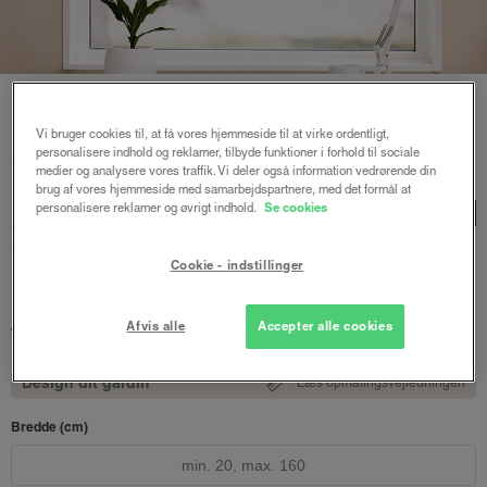
Vi bruger cookies til, at få vores hjemmeside til at virke ordentligt,
personalisere indhold og reklamer, tilbyde funktioner i forhold til sociale
Forside
/
Plisségardiner
/ Astrid plisségardin up and down
medier og analysere vores traffik. Vi deler også information vedrørende din
brug af vores hjemmeside med samarbejdspartnere, med det formål at
Astrid plisségardin up and
personalisere reklamer og øvrigt indhold.
Se cookies
LUX
down
Cookie - indstillinger
Bygrå - Honeycomb
1322 kr.
Afvis alle
Accepter alle cookies
fra
Både online og i gardinbussen
Design dit gardin
Læs opmålingsvejledningen
Bredde (cm)