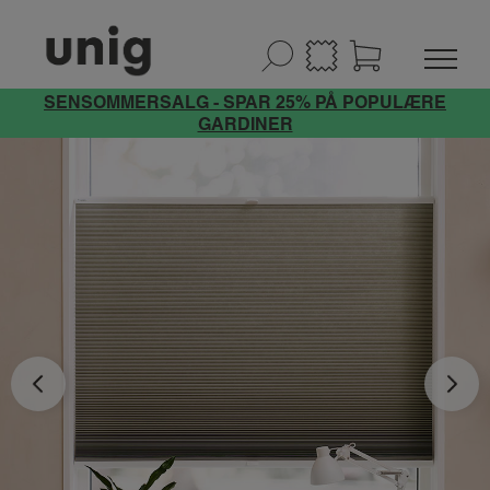
SENSOMMERSALG - SPAR 25% PÅ POPULÆRE
GARDINER