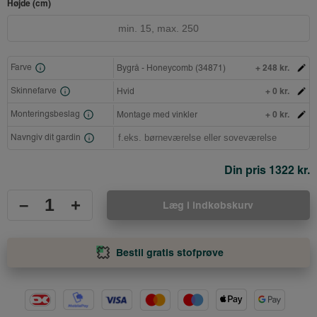
Højde (cm)
+ 248 kr.
Farve
Bygrå - Honeycomb (34871)
+ 0 kr.
Skinnefarve
Hvid
+ 0 kr.
Monteringsbeslag
Montage med vinkler
Navngiv dit gardin
Din pris
1322 kr.
–
+
Læg i indkøbskurv
Bestil gratis stofprøve