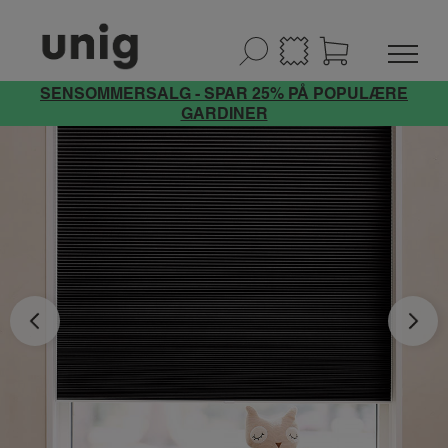
SENSOMMERSALG - SPAR 25% PÅ POPULÆRE
GARDINER