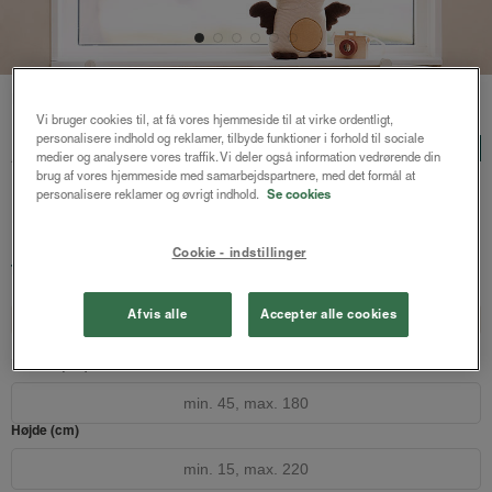
Forside
/
Plisségardiner
/ Astrid plisségardin easylift m/greb
Vi bruger cookies til, at få vores hjemmeside til at virke ordentligt,
personalisere indhold og reklamer, tilbyde funktioner i forhold til sociale
Astrid plisségardin easylift
LUX
medier og analysere vores traffik. Vi deler også information vedrørende din
m/greb
brug af vores hjemmeside med samarbejdspartnere, med det formål at
personalisere reklamer og øvrigt indhold.
Se cookies
Sort - Honeycomb
Cookie - indstillinger
1463 kr.
fra
Både online og i gardinbussen
Afvis alle
Accepter alle cookies
Design dit gardin
Læs opmålingsvejledningen
Bredde (cm)
Højde (cm)