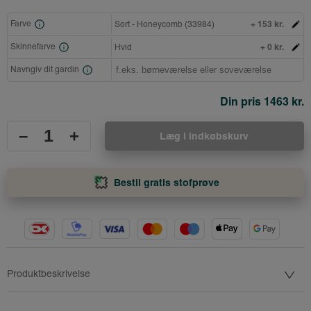
+ 153 kr.
Farve
Sort - Honeycomb (33984)
+ 0 kr.
Skinnefarve
Hvid
Navngiv dit gardin
Din pris
1463 kr.
–
+
Læg i indkøbskurv
Bestil gratis stofprøve
Produktbeskrivelse