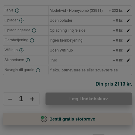
+ 232 kr.
Farve
Modehvid - Honeycomb (33911)
+ 0 kr.
Oplader
Uden oplader
+ 0 kr.
Opladningsside
Opladning i højre side
+ 0 kr.
Fjernbetjening
Ingen fjernbetjening
+ 0 kr.
Wifi hub
Uden Wifi hub
+ 0 kr.
Skinnefarve
Hvid
Navngiv dit gardin
Din pris
2113 kr.
–
+
Læg i indkøbskurv
Bestil gratis stofprøve