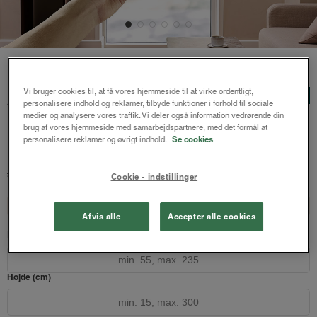
Forside
/
Plisségardiner
/ Astrid plisségardin m/motor
Astrid plisségardin
Vi bruger cookies til, at få vores hjemmeside til at virke ordentligt,
LUX
personalisere indhold og reklamer, tilbyde funktioner i forhold til sociale
m/motor
medier og analysere vores traffik. Vi deler også information vedrørende din
brug af vores hjemmeside med samarbejdspartnere, med det formål at
Modehvid - Honeycomb
personalisere reklamer og øvrigt indhold.
Se cookies
2113 kr.
2817 kr.
fra
Cookie - indstillinger
Både online og i gardinbussen
Design dit gardin
Læs opmålingsvejledningen
Afvis alle
Accepter alle cookies
Bredde (cm)
Højde (cm)