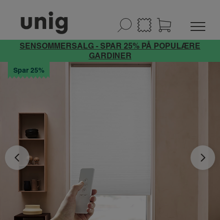
SENSOMMERSALG - SPAR 25% PÅ POPULÆRE
GARDINER
Spar 25%