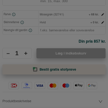
+ 68 kr.
Farve
Mosegrøn (32741)
+ 0 kr.
Skinnefarve
Hvid
Navngiv dit gardin
Din pris
857 kr.
–
+
Læg i indkøbskurv
Bestil gratis stofprøve
Produktbeskrivelse