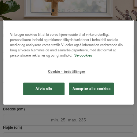
Forside
/
Plisségardiner
/ Astrid plisségardin up and down
Vi bruger cookies til, at få vores hjemmeside til at virke ordentligt,
m/snoretræk
personalisere indhold og reklamer, tilbyde funktioner i forhold til sociale
medier og analysere vores traffik. Vi deler også information vedrørende din
Astrid plisségardin up and
LUX
brug af vores hjemmeside med samarbejdspartnere, med det formål at
personalisere reklamer og øvrigt indhold.
Se cookies
down m/snoretræk
Mosegrøn
Cookie - indstillinger
857 kr.
1142 kr.
fra
Både online og i gardinbussen
Afvis alle
Accepter alle cookies
Design dit gardin
Læs opmålingsvejledningen
Bredde (cm)
Højde (cm)