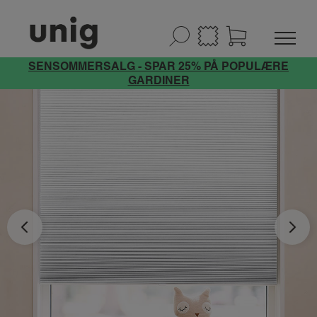
SENSOMMERSALG - SPAR 25% PÅ POPULÆRE
GARDINER