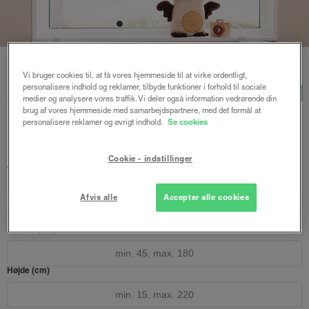
Forside
/
Plisségardiner
/ Astrid plisségardin easylift m/greb
Vi bruger cookies til, at få vores hjemmeside til at virke ordentligt,
personalisere indhold og reklamer, tilbyde funktioner i forhold til sociale
Astrid plisségardin easylift
LUX
medier og analysere vores traffik. Vi deler også information vedrørende din
m/greb
brug af vores hjemmeside med samarbejdspartnere, med det formål at
personalisere reklamer og øvrigt indhold.
Se cookies
Hvid
Cookie - indstillinger
1310 kr.
fra
Både online og i gardinbussen
Afvis alle
Accepter alle cookies
Design dit gardin
Læs opmålingsvejledningen
Bredde (cm)
Højde (cm)