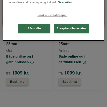
personalisere reklamer og øvrigt indhold.
Se cookies
Cookie - indstillinger
Afvis alle
Accepter alle cookies
LUX
LUX
Tora alupersienne
Tora alupersienne
25mm
25mm
Grå
Antracit
Både online og i
Både online og i
gardinbussen
gardinbussen
1009 kr.
1009 kr.
fra
fra
Bestil nu
Bestil nu