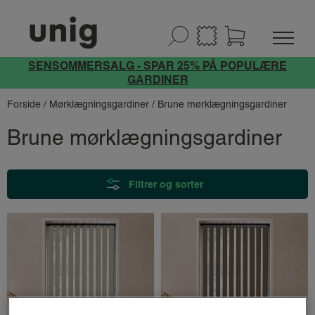
SENSOMMERSALG - SPAR 25% PÅ POPULÆRE
GARDINER
Forside
/
Mørklægningsgardiner
/ Brune mørklægningsgardiner
Brune mørklægningsgardiner
Filtrer og sorter