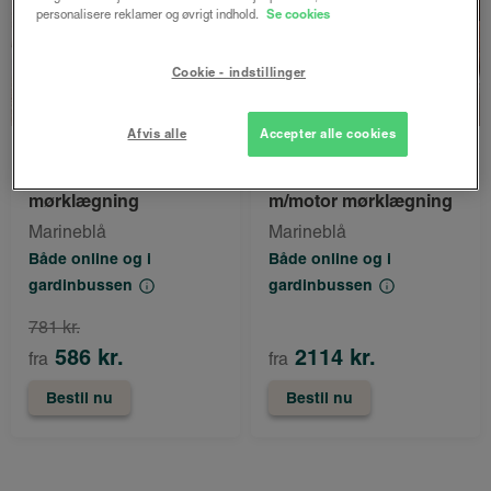
personalisere reklamer og øvrigt indhold.
Se cookies
Cookie - indstillinger
Afvis alle
Accepter alle cookies
LUX
LUX
Signe rullegardin
Signe rullegardin
mørklægning
m/motor mørklægning
Marineblå
Marineblå
Både online og i
Både online og i
gardinbussen
gardinbussen
781 kr.
586 kr.
2114 kr.
fra
fra
Bestil nu
Bestil nu