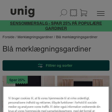
SENSOMMERSALG - SPAR 25% PÅ POPULÆRE
GARDINER
Forside
/
Mørklægningsgardiner
/ Blå mørklægningsgardiner
Blå mørklægningsgardiner
Filtrer og sorter
Spar 25%
Vi bruger cookies til, at få vores hjemmeside til at virke ordentligt,
personalisere indhold og reklamer, tilbyde funktioner i forhold til sociale
medier og analysere vores traffik. Vi deler også information vedrørende din
brug af vores hjemmeside med samarbejdspartnere, med det formål at