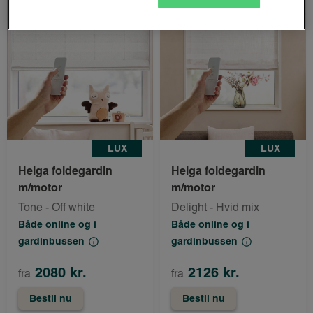
LUX
LUX
Helga foldegardin
Helga foldegardin
m/motor
m/motor
Tone - Off white
Delight - Hvid mix
Både online og i
Både online og i
gardinbussen
gardinbussen
2080 kr.
2126 kr.
fra
fra
Bestil nu
Bestil nu