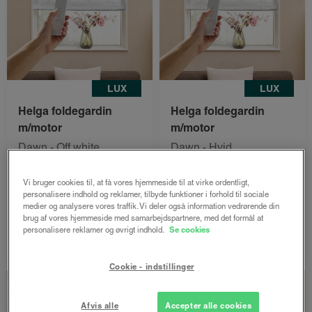
LUX
LUX
Helga foldegardin
Helga foldegardin
m/motor
m/motor
Dawn - Off white
Dawn - Hvid
Både online og i
Både online og i
gardinbussen
gardinbussen
Vi bruger cookies til, at få vores hjemmeside til at virke ordentligt,
personalisere indhold og reklamer, tilbyde funktioner i forhold til sociale
medier og analysere vores traffik. Vi deler også information vedrørende din
2053 kr.
2053 kr.
fra
fra
brug af vores hjemmeside med samarbejdspartnere, med det formål at
personalisere reklamer og øvrigt indhold.
Se cookies
Bestil nu
Bestil nu
Cookie - indstillinger
Afvis alle
Accepter alle cookies