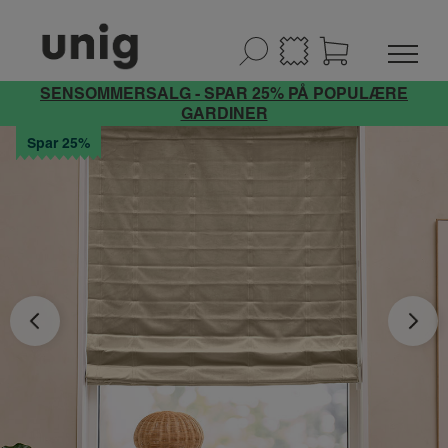
SENSOMMERSALG - SPAR 25% PÅ POPULÆRE
GARDINER
Spar 25%