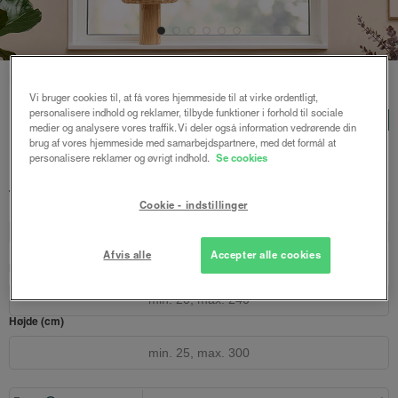
Forside
/
Foldegardiner
/ Helga foldegardin
Vi bruger cookies til, at få vores hjemmeside til at virke ordentligt,
personalisere indhold og reklamer, tilbyde funktioner i forhold til sociale
Helga foldegardin
LUX
medier og analysere vores traffik. Vi deler også information vedrørende din
Duchesse - Sand
brug af vores hjemmeside med samarbejdspartnere, med det formål at
personalisere reklamer og øvrigt indhold.
Se cookies
639 kr.
851 kr.
fra
Både online og i gardinbussen
Cookie - indstillinger
Design dit gardin
Læs opmålingsvejledningen
Afvis alle
Accepter alle cookies
Bredde (cm)
Højde (cm)