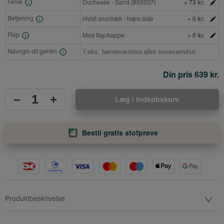
+ 73 kr.
Farve
Duchesse - Sand (893207)
+ 0 kr.
Betjening
Hvidt snortræk - højre side
+ 0 kr.
Flap
Med flap/kappe
Navngiv dit gardin
Din pris
639 kr.
–
+
Læg i indkøbskurv
Bestil gratis stofprøve
Produktbeskrivelse