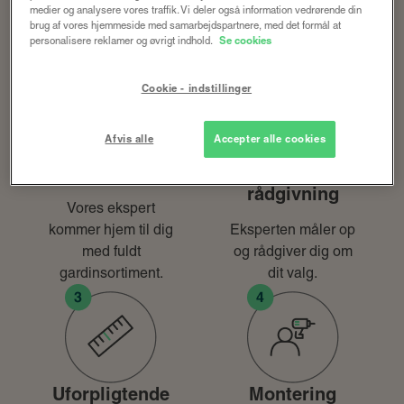
Hvad indeholder et busbesøg?
medier og analysere vores traffik. Vi deler også information vedrørende din
brug af vores hjemmeside med samarbejdspartnere, med det formål at
personalisere reklamer og øvrigt indhold.
Se cookies
Cookie - indstillinger
Afvis alle
Accepter alle cookies
Vi kommer til
Gratis
dig
opmåling og
rådgivning
Vores ekspert
kommer hjem til dig
Eksperten måler op
med fuldt
og rådgiver dig om
gardinsortiment.
dit valg.
Uforpligtende
Montering