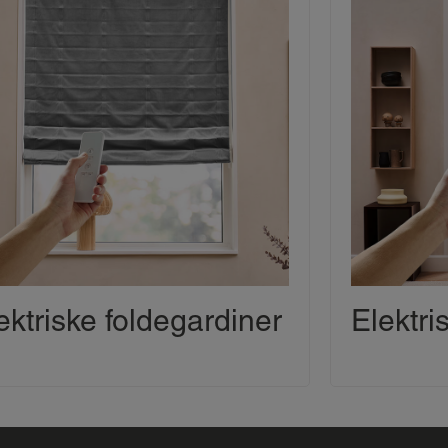
ektriske foldegardiner
Elektri