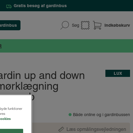
Gratis besøg af gardinbus
ardinbus
Indkøbskurv
Søg
R
gardin up and down
LUX
mørklægning
neycomb
lbyde funktioner
.
ores
Både online og i gardinbussen
cookies
Læs opmålingsvejledningen