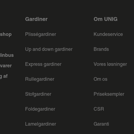
Gardiner
Om UNIG
keshop
Plisségardiner
Kundeservice
Up and down gardiner
Brands
dinbus
Express gardiner
Vores løsninger
varer
g af
Rullegardiner
Om os
Stofgardiner
Priseksempler
Foldegardiner
CSR
Lamelgardiner
Garanti