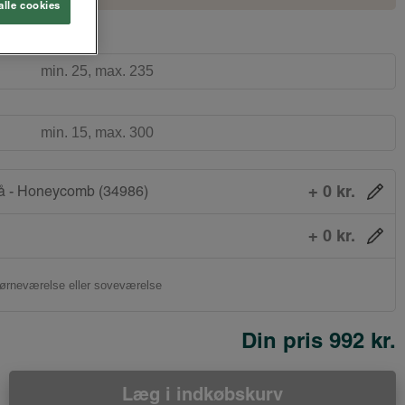
alle cookies
+ 0 kr.
å - Honeycomb (34986)
+ 0 kr.
Din pris
992 kr.
Læg i indkøbskurv