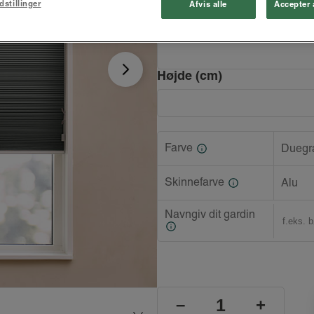
dstillinger
Afvis alle
Accepter 
Bredde (cm)
Højde (cm)
Farve
Duegr
Skinnefarve
Alu
Navngiv dit gardin
–
+