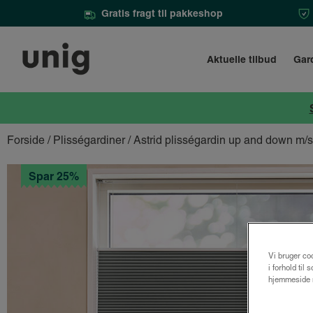
Gratis fragt til pakkeshop
Aktuelle tilbud
Gar
Forside
/
Plisségardiner
/ Astrid plisségardin up and down m
Spar 25%
Vi bruger coo
i forhold til
hjemmeside m