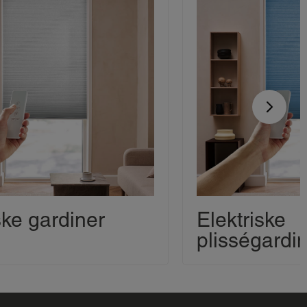
ske gardiner
Elektriske
plisségardi