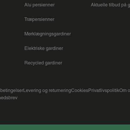
Alu persienner
Aktuelle tilbud på 
Træpersienner
Mørklægningsgardiner
Elektriske gardiner
Recycled gardiner
betingelser
Levering og returnering
Cookies
Privatlivspolitik
Om o
edsbrev