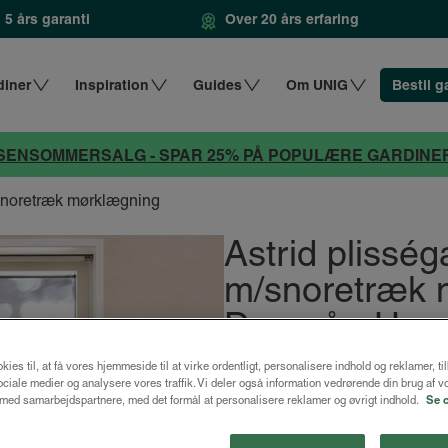
5 års garanti
Over 20 års erfaring
diner
Inspiration
Guides
Om UNIG
Bestil g
SENSOMMERSALG - SPAR 25% PÅ POPULÆRE GARDINE
/snoretræk mørklægning
Astrid plissé
m/snoretræk 
Duegrå - Ho
kies til, at få vores hjemmeside til at virke ordentligt, personalisere indhold og reklamer, ti
fra
992 kr
1322 kr.
 sociale medier og analysere vores traffik. Vi deler også information vedrørende din brug af v
ed samarbejdspartnere, med det formål at personalisere reklamer og øvrigt indhold.
Se 
Design dit gardin