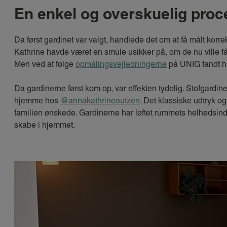
En enkel og overskuelig proc
Da først gardinet var valgt, handlede det om at få målt korrek
Kathrine havde været en smule usikker på, om de nu ville få 
Men ved at følge
opmålingsvejledningerne
på UNIG fandt hu
Da gardinerne først kom op, var effekten tydelig. Stofgardi
hjemme hos
@annakathrineoutzen
. Det klassiske udtryk 
familien ønskede. Gardinerne har løftet rummets helhedsin
skabe i hjemmet.