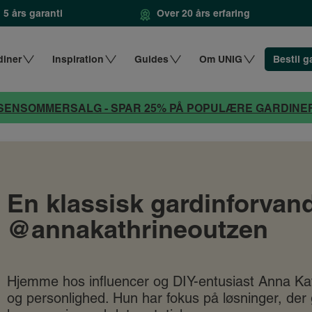
5 års garanti
Over 20 års erfaring
diner
Inspiration
Guides
Om UNIG
Bestil g
SENSOMMERSALG - SPAR 25% PÅ POPULÆRE GARDINE
En klassisk gardinforvan
@annakathrineoutzen
Hjemme hos influencer og DIY-entusiast Anna Ka
og personlighed. Hun har fokus på løsninger, de