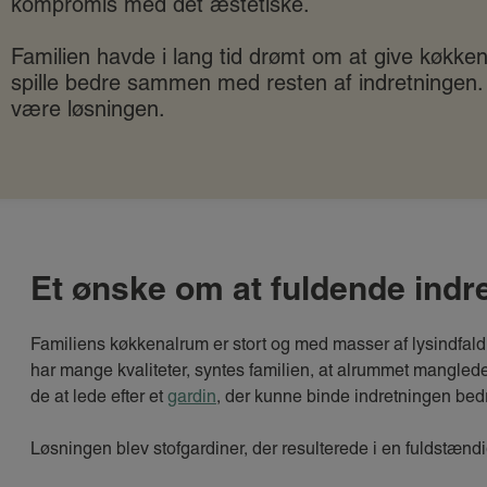
kompromis med det æstetiske.
Familien havde i lang tid drømt om at give køkke
spille bedre sammen med resten af indretningen.
være løsningen.
Et ønske om at fuldende indr
Familiens køkkenalrum er stort og med masser af lysindfald
har mange kvaliteter, syntes familien, at alrummet manglede 
de at lede efter et
gardin
, der kunne binde indretningen be
Løsningen blev stofgardiner, der resulterede i en fuldstænd