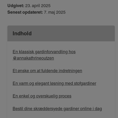
Udgivet:
23. april 2025
Senest opdateret:
7. maj 2025
Indhold
En klassisk gardinforvandling hos
@annakathrineoutzen
Et ønske om at fuldende indretningen
En varm og elegant løsning med stofgardiner
En enkel og overskuelig proces
Bestil dine skræddersyede gardiner online i dag