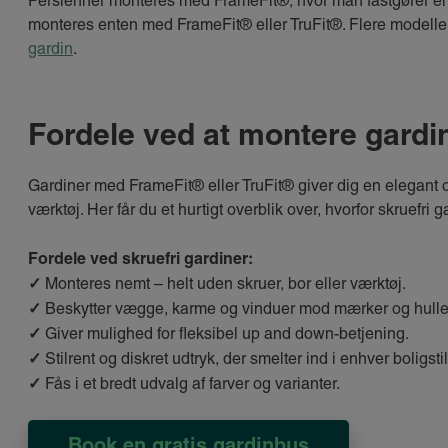
Persienner monteres med FrameFit®, hvor man fastgører e
monteres enten med FrameFit® eller TruFit®. Flere modelle
gardin
.
Fordele ved at montere gardi
Gardiner med FrameFit® eller TruFit® giver dig en elegant o
værktøj. Her får du et hurtigt overblik over, hvorfor skruefri
Fordele ved skruefri gardiner:
✓
Monteres nemt – helt uden skruer, bor eller værktøj.
✓
Beskytter vægge, karme og vinduer mod mærker og hulle
✓
Giver mulighed for fleksibel up and down-betjening.
✓
Stilrent og diskret udtryk, der smelter ind i enhver boligstil
✓
Fås i et bredt udvalg af farver og varianter.
Book en gratis gardinbus