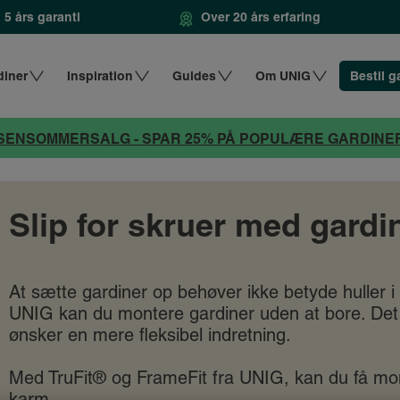
5 års garanti
Over 20 års erfaring
diner
Inspiration
Guides
Om UNIG
Bestil g
SENSOMMERSALG - SPAR 25% PÅ POPULÆRE GARDINE
Slip for skruer med gardi
At sætte gardiner op behøver ikke betyde huller i
UNIG kan du montere gardiner uden at bore. Det e
ønsker en mere fleksibel indretning.
Med TruFit® og FrameFit fra UNIG, kan du få monte
karm.