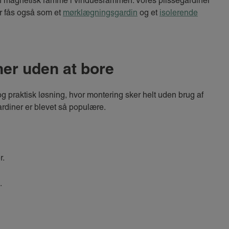
n magnetisk ramme i vinduesrammen. Vores plisségardiner
r fås også som et
mørklægningsgardin
og et
isolerende
ner uden at bore
g praktisk løsning, hvor montering sker helt uden brug af
 gardiner er blevet så populære.
r.
.