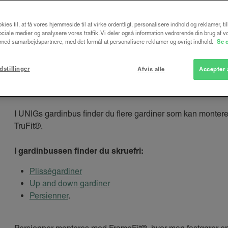
Læs mere om vores skruefri gardiner, og bestil 
kies til, at få vores hjemmeside til at virke ordentligt, personalisere indhold og reklamer, ti
 sociale medier og analysere vores traffik. Vi deler også information vedrørende din brug af v
ed samarbejdspartnere, med det formål at personalisere reklamer og øvrigt indhold.
Se 
dstillinger
Afvis alle
Accepter 
Hvilke gardiner fås som skrue
I UNIGs gardinbus finder du flere gardiner som kan monter
TruFit®.
I gardinbussen finder du skruefri:
Plisségardiner
Up and down gardiner
Persienner
.