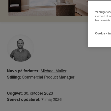
Vi bruger coo
i forhold til
hjemmeside m
Cookie - in
Navn på forfatter:
Michael Møller
Stilling:
Commercial Product Manager
Udgivet:
30. oktober 2023
Senest opdateret:
7. maj 2026