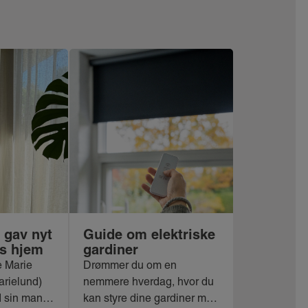
 gav nyt
Guide om elektriske
es hjem
gardiner
e Marie
Drømmer du om en
rielund)
nemmere hverdag, hvor du
d sin mand
kan styre dine gardiner med