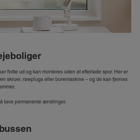
ejeboliger
ser flotte ud og kan monteres uden at efterlade spor. Her er
en skruer, rawplugs eller boremaskine – og de kan fjernes
rammer.
e må lave permanente ændringer.
nbussen