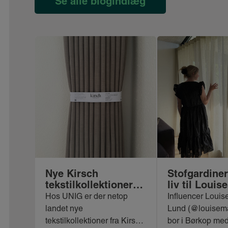
Se alle blogindlæg
Nye Kirsch
Stofgardiner
tekstilkollektioner
liv til Louis
hos UNIG
Hos UNIG er der netop
Influencer Louis
landet nye
Lund (@louisema
tekstilkollektioner fra Kirsch.
bor i Børkop me