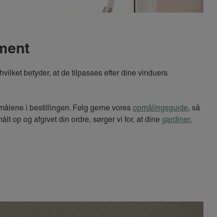
iment
vilket betyder, at de tilpasses efter dine vinduers
målene i bestillingen. Følg gerne vores
opmålingsguide
, så
ålt op og afgivet din ordre, sørger vi for, at dine
gardiner
,