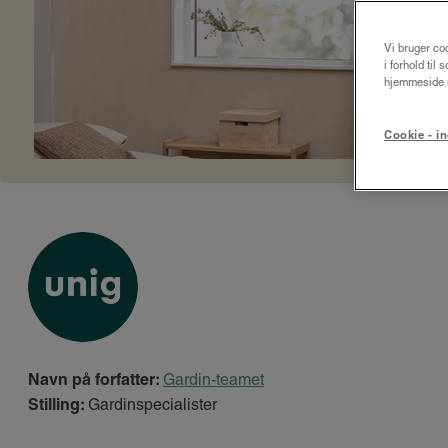
Vi bruger coo
i forhold til
hjemmeside m
Cookie - in
Navn på forfatter:
Gardin-teamet
Stilling:
Gardinspecialister