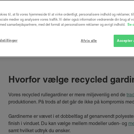
Gardinerne fungerer naturligvis stadig som vores 
kies til, at få vores hjemmeside til at virke ordentligt, personalisere indhold og reklamer, ti
Læs mere om, hvorfor du bør vælge recycled gardi
 sociale medier og analysere vores traffik. Vi deler også information vedrørende din brug af v
ed samarbejdspartnere, med det formål at personalisere reklamer og øvrigt indhold.
Se 
dstillinger
Afvis alle
Accepter 
Hvorfor vælge recycled gardi
Vores recycled rullegardiner er mere miljøvenlig end de
tra
produktionen. På trods af det går de ikke på kompromis med h
Gardinerne er vævet i et dobbeltlag af genanvendt polyester,
finish i vinduet. Du kan vælge mellem modeller uden- og
me
samt hvilket udtryk du ønsker.