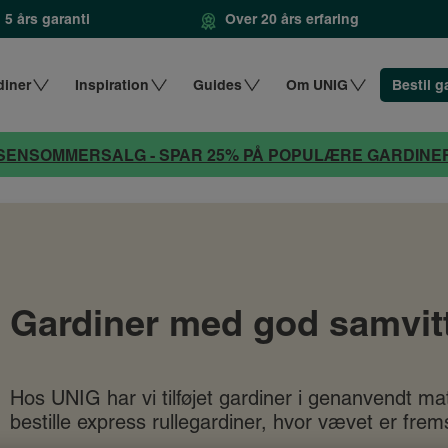
5 års garanti
Over 20 års erfaring
diner
Inspiration
Guides
Om UNIG
Bestil g
SENSOMMERSALG - SPAR 25% PÅ POPULÆRE GARDINE
Gardiner med god samvit
Hos UNIG har vi tilføjet gardiner i genanvendt mate
bestille express rullegardiner, hvor vævet er frem